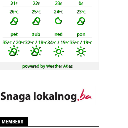
21
22
23
0
č
č
č
č
26
25
24
23
°C
°C
°C
°C
pet
sub
ned
pon
35
/ 20
32
/ 18
34
/ 19
35
/ 19
°C
°C
°C
°C
°C
°C
°C
°C
powered by
Weather Atlas
MEMBERS