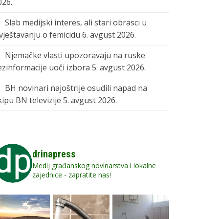
026.
Slab medijski interes, ali stari obrasci u
zvještavanju o femicidu
6. avgust 2026.
Njemačke vlasti upozoravaju na ruske
ezinformacije uoči izbora
5. avgust 2026.
BH novinari najoštrije osudili napad na
kipu BN televizije
5. avgust 2026.
drinapress
Medij građanskog novinarstva i lokalne
zajednice - zapratite nas!