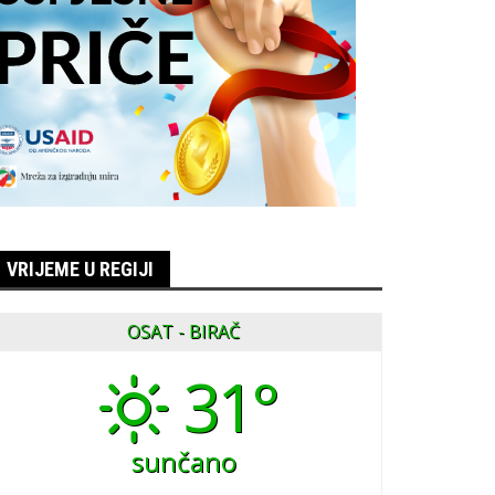
VRIJEME U REGIJI
OSAT - BIRAČ
31°
sunčano