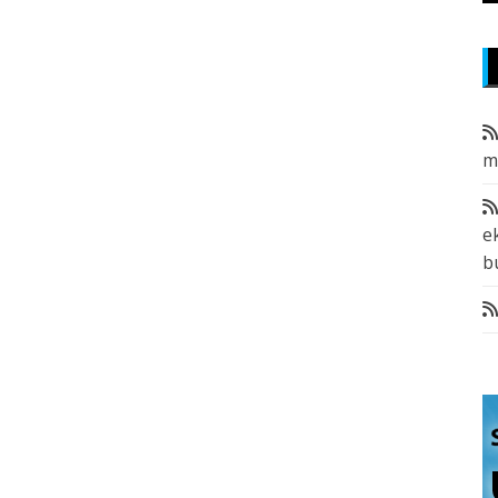
m
e
b