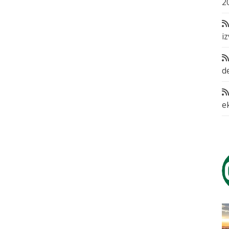
2
i
d
e