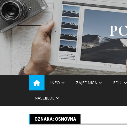
Skip
to
content
P
INFO
ZAJEDNICA
EDU.
NASLIJEĐE
OZNAKA:
OSNOVNA