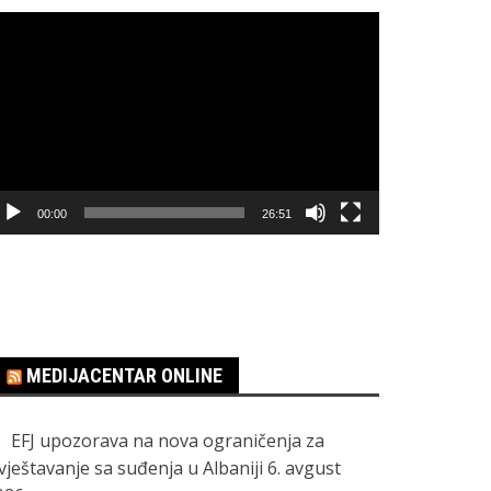
regledač
ideo
apisa
00:00
26:51
MEDIJACENTAR ONLINE
EFJ upozorava na nova ograničenja za
zvještavanje sa suđenja u Albaniji
6. avgust