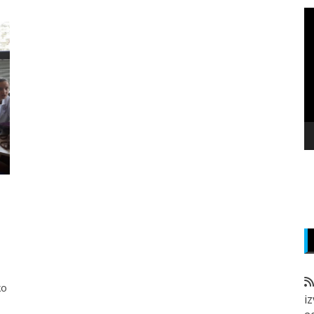
P
v
z
ko
i