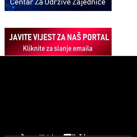
Pregledač
video
zapisa