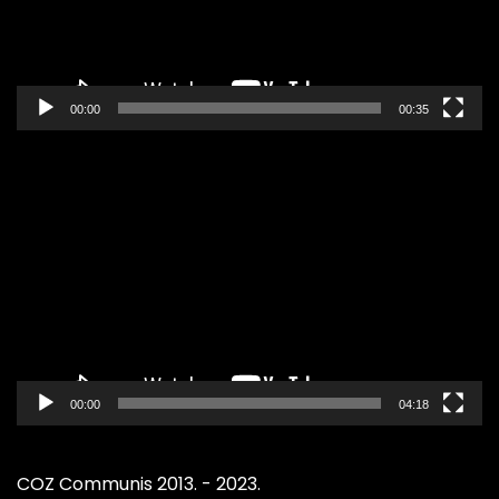
00:00
00:35
Pregledač
video
zapisa
00:00
04:18
COZ Communis 2013. - 2023.