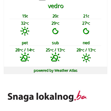
vedro
19
20
21
č
č
č
32
29
27
°C
°C
°C
pet
sub
ned
28
/ 14
25
/ 13
28
/ 13
°C
°C
°C
°C
°C
°C
powered by
Weather Atlas