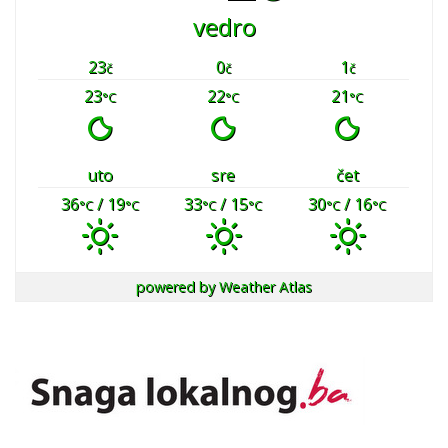
vedro
23
0
1
č
č
č
23
22
21
°C
°C
°C
uto
sre
čet
36
/ 19
33
/ 15
30
/ 16
°C
°C
°C
°C
°C
°C
powered by
Weather Atlas