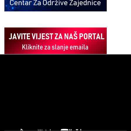
Pregledač
video
zapisa