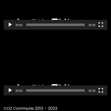
00:00
00:35
Pregledač
video
zapisa
00:00
04:18
COZ Communis 2013. - 2023.