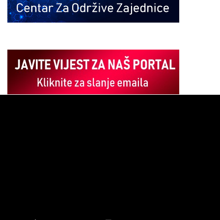
Pregledač
video
zapisa