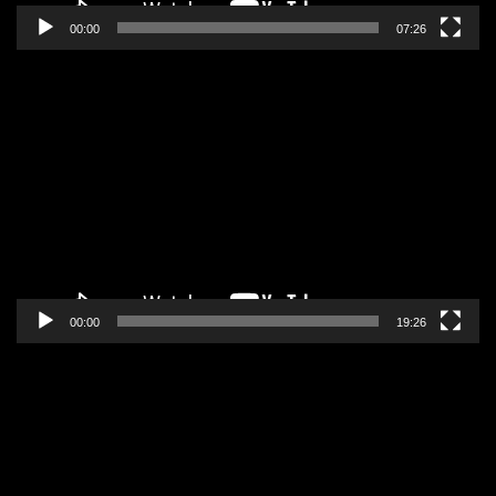
00:00
07:26
Pregledač
video
zapisa
00:00
19:26
Pregledač
video
zapisa