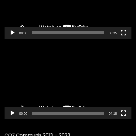
00:00
00:35
Pregledač
video
zapisa
00:00
04:18
COZ Communis 2013. - 2023.