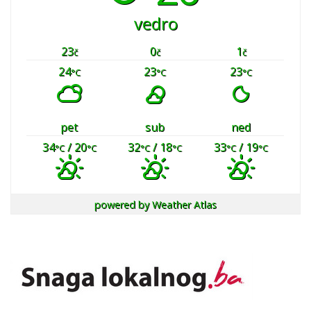
vedro
23
0
1
č
č
č
24
23
23
°C
°C
°C
pet
sub
ned
34
/ 20
32
/ 18
33
/ 19
°C
°C
°C
°C
°C
°C
powered by
Weather Atlas