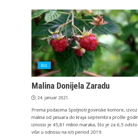
Biz.
Malina Donijela Zaradu
24. januar 2021.
Prema podacima Spoljnotrgovinske komore, izvoz
malina od januara do kraja septembra prošle godi
iznosio je 45,81 milion maraka, što je za 6,5 odsto
više u odnosu na isti period 2019.