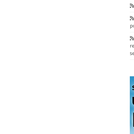
p
r
s