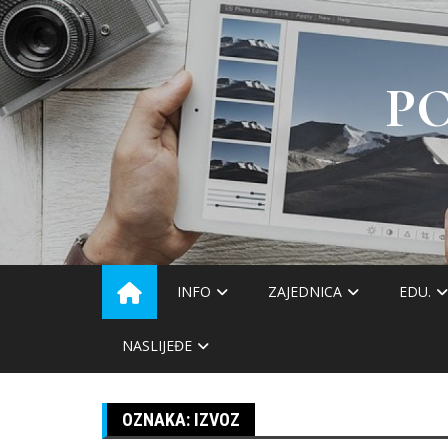
Skip
to
content
P
INFO
ZAJEDNICA
EDU.
NASLIJEĐE
OZNAKA:
IZVOZ