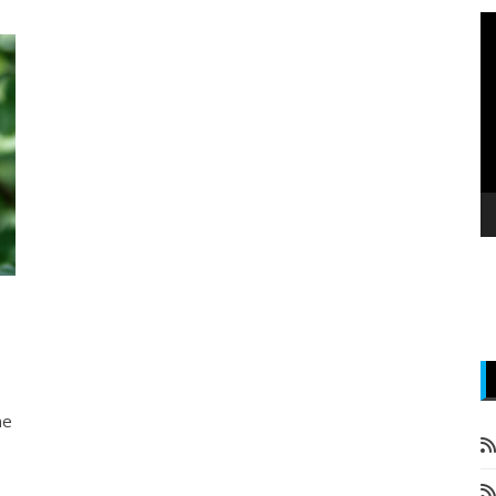
P
v
z
ne