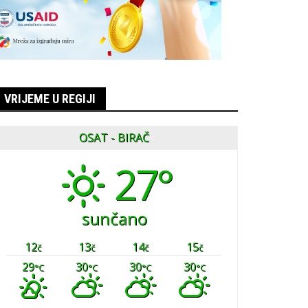
VRIJEME U REGIJI
OSAT - BIRAČ
27°
sunčano
12
13
14
15
č
č
č
č
29
30
30
30
°C
°C
°C
°C