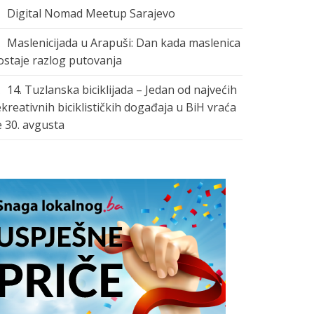
Digital Nomad Meetup Sarajevo
Maslenicijada u Arapuši: Dan kada maslenica
ostaje razlog putovanja
14. Tuzlanska biciklijada – Jedan od najvećih
ekreativnih biciklističkih događaja u BiH vraća
e 30. avgusta