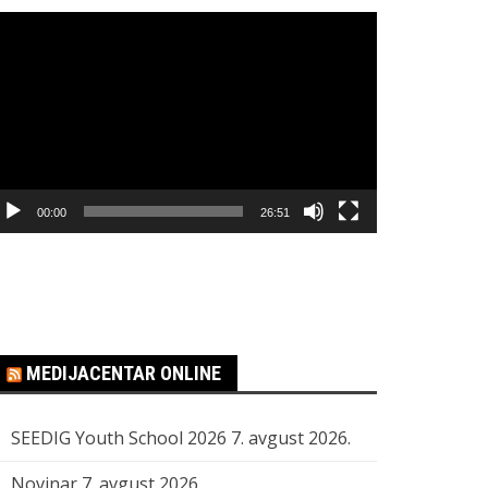
regledač
ideo
apisa
00:00
26:51
MEDIJACENTAR ONLINE
SEEDIG Youth School 2026
7. avgust 2026.
Novinar
7. avgust 2026.