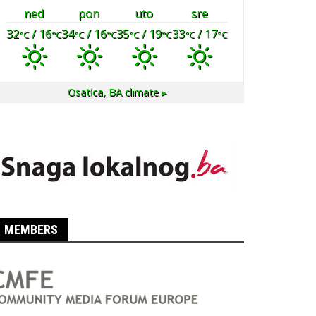
ned
pon
uto
sre
32
/ 16
34
/ 16
35
/ 19
33
/ 17
°C
°C
°C
°C
°C
°C
°C
°C
Osatica, BA
climate ▸
MEMBERS