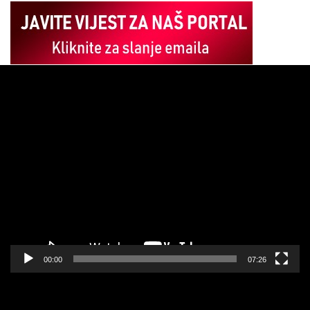
Pregledač
video
zapisa
00:00
07:26
Pregledač