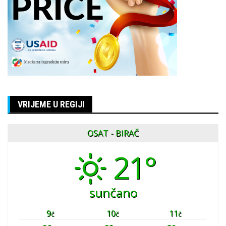
VRIJEME U REGIJI
OSAT - BIRAČ
21°
sunčano
9
10
11
č
č
č