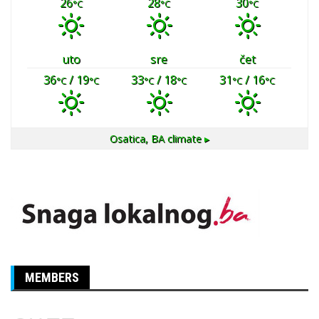
26
28
30
°C
°C
°C
uto
sre
čet
36
/ 19
33
/ 18
31
/ 16
°C
°C
°C
°C
°C
°C
Osatica, BA
climate ▸
MEMBERS