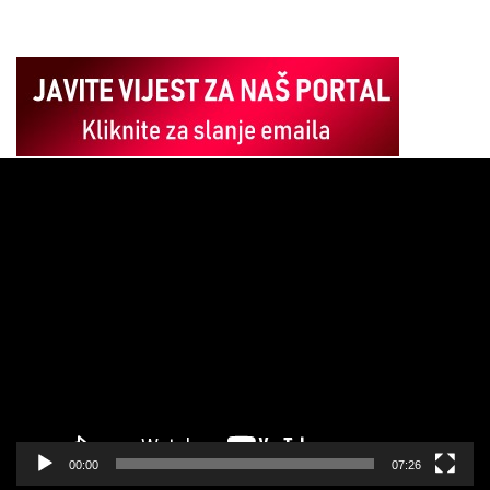
Pregledač
video
zapisa
00:00
07:26