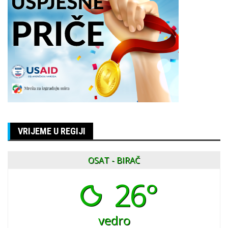
VRIJEME U REGIJI
OSAT - BIRAČ
26°
vedro