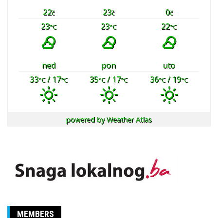
22
23
0
č
č
č
23
23
22
°C
°C
°C
ned
pon
uto
33
/ 17
35
/ 17
36
/ 19
°C
°C
°C
°C
°C
°C
powered by
Weather Atlas
MEMBERS