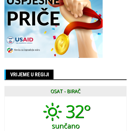
VRIJEME U REGIJI
OSAT - BIRAČ
32°
sunčano