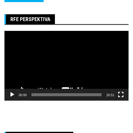
RFE PERSPEKTIVA
Pregledač
video
zapisa
00:00
26:51