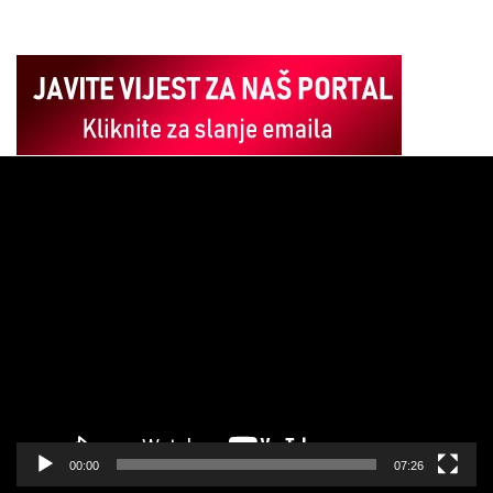
Pregledač
video
zapisa
00:00
07:26