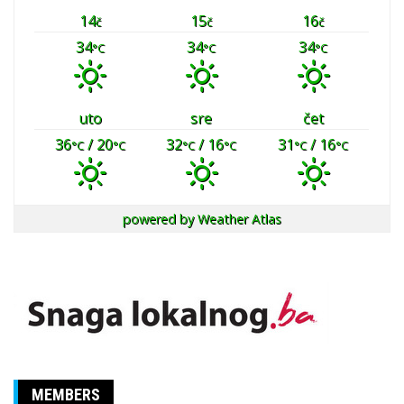
14
15
16
č
č
č
34
34
34
°C
°C
°C
uto
sre
čet
36
/ 20
32
/ 16
31
/ 16
°C
°C
°C
°C
°C
°C
powered by
Weather Atlas
MEMBERS