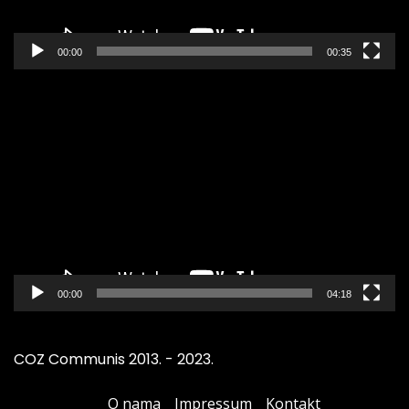
00:00
00:35
Pregledač
video
zapisa
00:00
04:18
COZ Communis 2013. - 2023.
O nama
Impressum
Kontakt