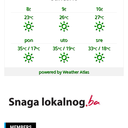
8
9
10
č
č
č
23
26
27
°C
°C
°C
pon
uto
sre
35
/ 17
35
/ 19
33
/ 18
°C
°C
°C
°C
°C
°C
powered by
Weather Atlas
MEMBERS