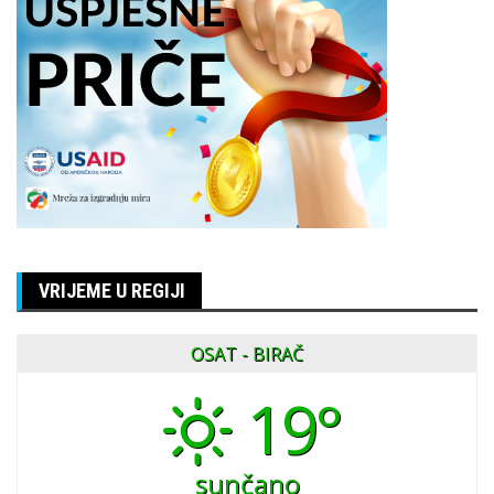
VRIJEME U REGIJI
OSAT - BIRAČ
19°
sunčano