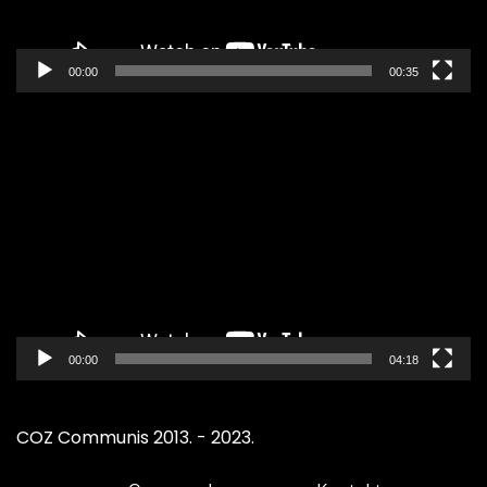
00:00
00:35
Pregledač
video
zapisa
00:00
04:18
COZ Communis 2013. - 2023.