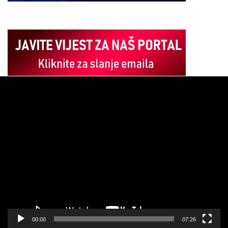
Pregledač
video
zapisa
00:00
07:26