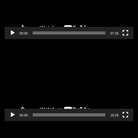
00:00
07:26
Pregledač
video
zapisa
00:00
19:26
Pregledač