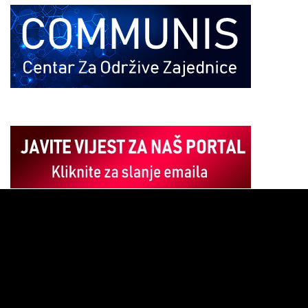
Pregledač
video
zapisa