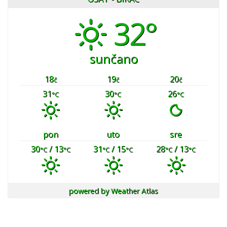
32°
sunčano
18
19
20
č
č
č
31
30
26
°C
°C
°C
pon
uto
sre
30
/ 13
31
/ 15
28
/ 13
°C
°C
°C
°C
°C
°C
powered by
Weather Atlas