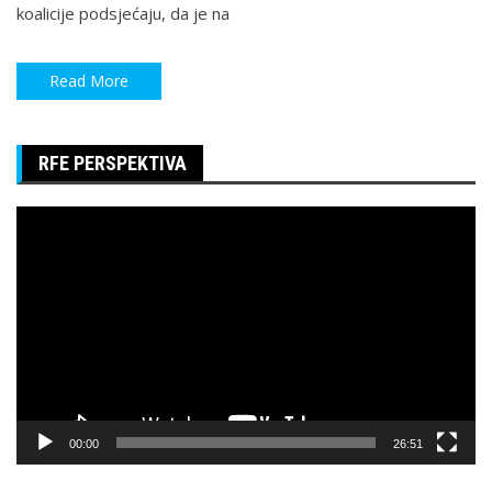
koalicije podsjećaju, da je na
Read More
RFE PERSPEKTIVA
Pregledač
video
zapisa
00:00
26:51