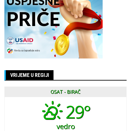
VRIJEME U REGIJI
OSAT - BIRAČ
29°
vedro