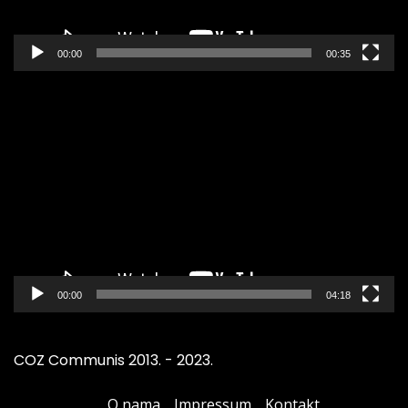
00:00
00:35
Pregledač
video
zapisa
00:00
04:18
COZ Communis 2013. - 2023.
O nama
Impressum
Kontakt