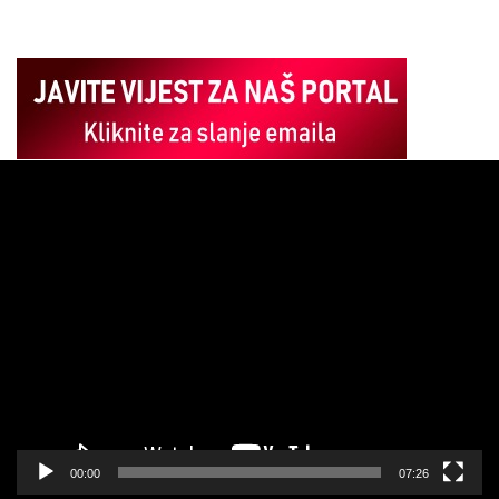
Pregledač
video
zapisa
00:00
07:26