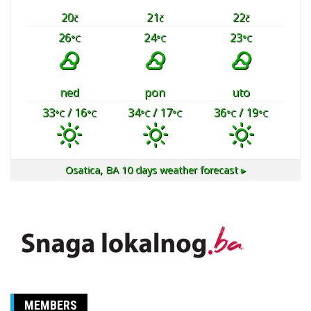
20
21
22
č
č
č
26
24
23
°C
°C
°C
ned
pon
uto
33
/ 16
34
/ 17
36
/ 19
°C
°C
°C
°C
°C
°C
Osatica, BA
10 days weather forecast ▸
MEMBERS