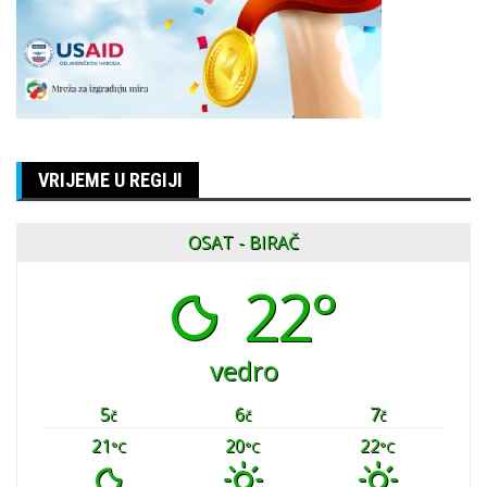
VRIJEME U REGIJI
OSAT - BIRAČ
22°
vedro
5
6
7
č
č
č
21
20
22
°C
°C
°C