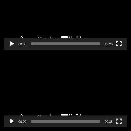
00:00
19:26
Pregledač
video
zapisa
00:00
00:35