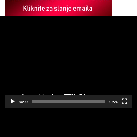
Pregledač
video
zapisa
00:00
07:26
Pregledač
video
zapisa