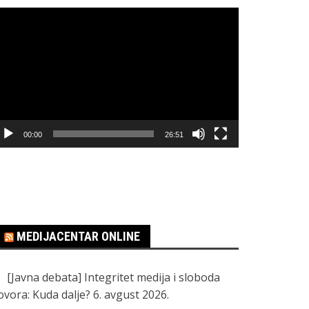
regledač
ideo
apisa
00:00
26:51
MEDIJACENTAR ONLINE
[Javna debata] Integritet medija i sloboda
ovora: Kuda dalje?
6. avgust 2026.