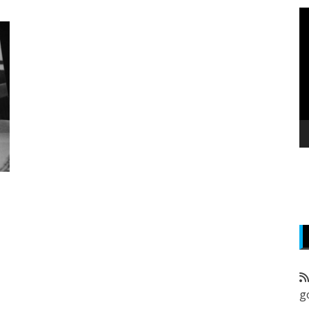
P
v
z
g