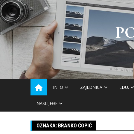
Skip
to
content
P
INFO
ZAJEDNICA
EDU.
NASLIJEĐE
OZNAKA:
BRANKO ĆOPIĆ