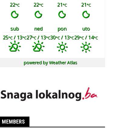
22
22
21
21
°C
°C
°C
°C
sub
ned
pon
uto
25
/ 13
27
/ 13
30
/ 13
29
/ 14
°C
°C
°C
°C
°C
°C
°C
°C
powered by
Weather Atlas
MEMBERS