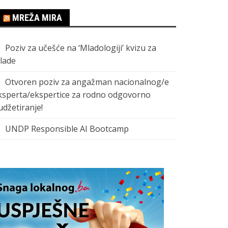
MREŽA MIRA
Poziv za učešće na ‘Mladologiji’ kvizu za
lade
Otvoren poziv za angažman nacionalnog/e
ksperta/ekspertice za rodno odgovorno
udžetiranje!
UNDP Responsible AI Bootcamp