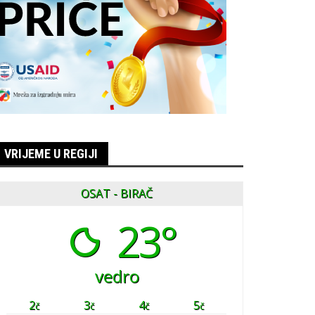
VRIJEME U REGIJI
OSAT - BIRAČ
23°
vedro
2
3
4
5
č
č
č
č