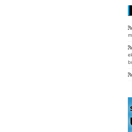
m
e
b