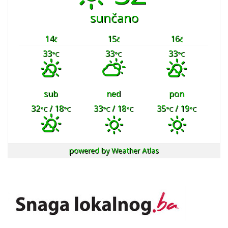
sunčano
14
15
16
č
č
č
33
33
33
°C
°C
°C
sub
ned
pon
32
/ 18
33
/ 18
35
/ 19
°C
°C
°C
°C
°C
°C
powered by
Weather Atlas