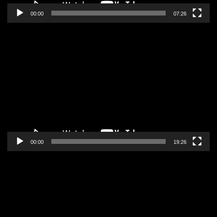
00:00
07:26
Pregledač
video
zapisa
00:00
19:26
Pregledač
video
zapisa