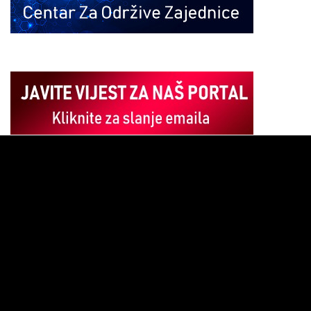
Pregledač
video
zapisa