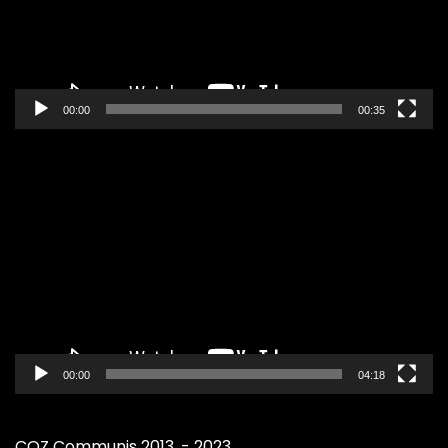
00:00
00:35
Pregledač
video
zapisa
00:00
04:18
COZ Communis 2013. - 2023.