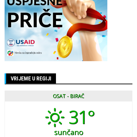
VRIJEME U REGIJI
OSAT - BIRAČ
31°
sunčano