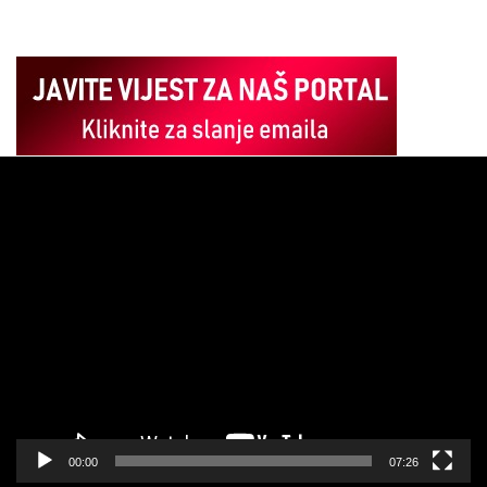
Pregledač
video
zapisa
00:00
07:26