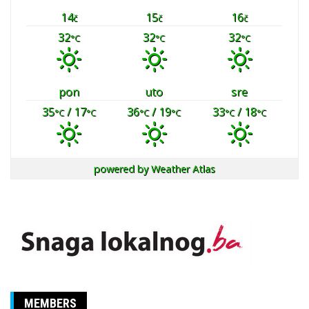
14
15
16
č
č
č
32
32
32
°C
°C
°C
pon
uto
sre
35
/ 17
36
/ 19
33
/ 18
°C
°C
°C
°C
°C
°C
powered by
Weather Atlas
MEMBERS