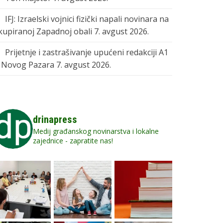
IFJ: Izraelski vojnici fizički napali novinara na
kupiranoj Zapadnoj obali
7. avgust 2026.
Prijetnje i zastrašivanje upućeni redakciji A1
z Novog Pazara
7. avgust 2026.
drinapress
Medij građanskog novinarstva i lokalne
zajednice - zapratite nas!