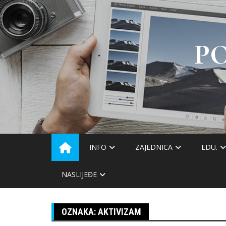
Skip
to
content
P
INFO
ZAJEDNICA
EDU.
NASLIJEĐE
OZNAKA:
AKTIVIZAM