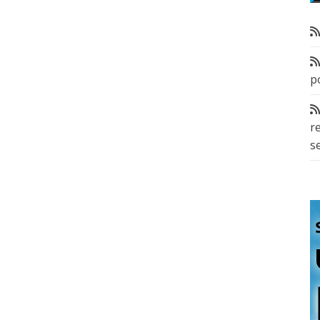
p
r
s