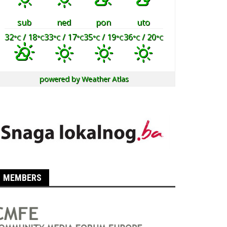
sub
ned
pon
uto
32
/ 18
33
/ 17
35
/ 19
36
/ 20
°C
°C
°C
°C
°C
°C
°C
°C
powered by
Weather Atlas
MEMBERS