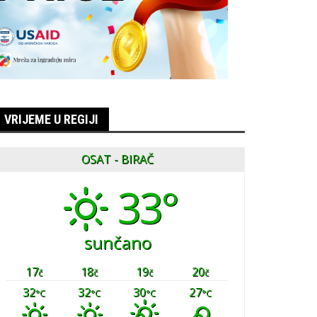
VRIJEME U REGIJI
OSAT - BIRAČ
33°
sunčano
17
18
19
20
č
č
č
č
32
32
30
27
°C
°C
°C
°C