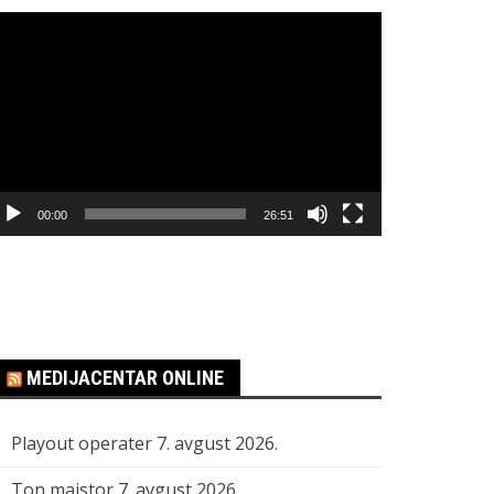
regledač
ideo
apisa
00:00
26:51
MEDIJACENTAR ONLINE
Playout operater
7. avgust 2026.
Ton majstor
7. avgust 2026.