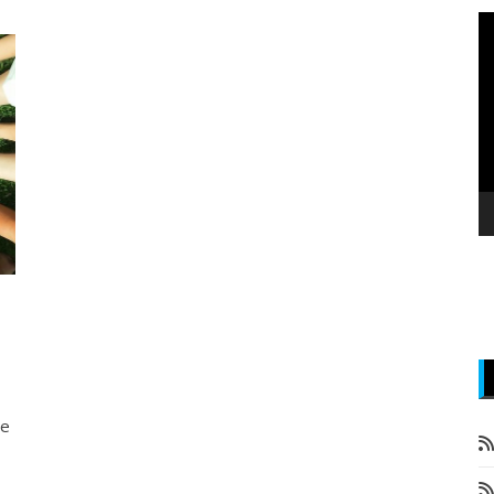
P
v
z
je