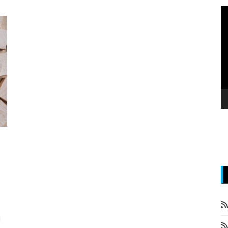
P
v
z
i