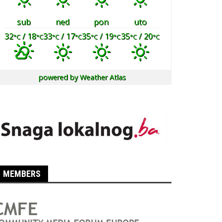
sub
ned
pon
uto
32
/ 18
33
/ 17
35
/ 19
35
/ 20
°C
°C
°C
°C
°C
°C
°C
°C
powered by
Weather Atlas
MEMBERS