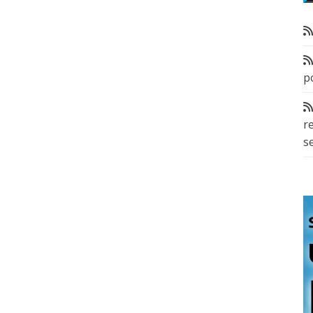
p
r
s