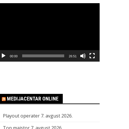
regledač
ideo
apisa
00:00
26:51
MEDIJACENTAR ONLINE
Playout operater
7. avgust 2026.
Ton majstor
7. avgust 2026.