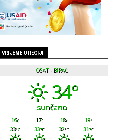
VRIJEME U REGIJI
OSAT - BIRAČ
34°
sunčano
16
17
18
19
č
č
č
č
33
33
32
31
°C
°C
°C
°C