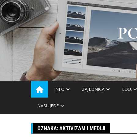
Skip
to
content
P
INFO
ZAJEDNICA
EDU.
NASLIJEĐE
OZNAKA:
AKTIVIZAM I MEDIJI