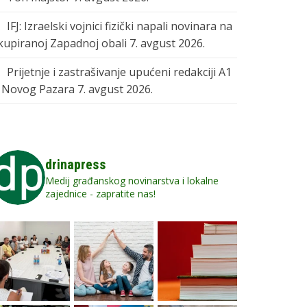
IFJ: Izraelski vojnici fizički napali novinara na
kupiranoj Zapadnoj obali
7. avgust 2026.
Prijetnje i zastrašivanje upućeni redakciji A1
z Novog Pazara
7. avgust 2026.
drinapress
Medij građanskog novinarstva i lokalne
zajednice - zapratite nas!