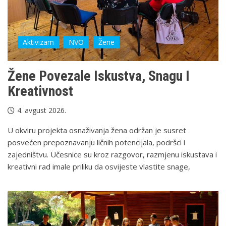
Aktivizam
NVO
Žene
Žene Povezale Iskustva, Snagu I
Kreativnost
4. avgust 2026.
U okviru projekta osnaživanja žena održan je susret
posvećen prepoznavanju ličnih potencijala, podršci i
zajedništvu. Učesnice su kroz razgovor, razmjenu iskustava i
kreativni rad imale priliku da osvijeste vlastite snage,