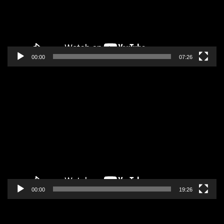
00:00
07:26
Pregledač
video
zapisa
00:00
19:26
Pregledač