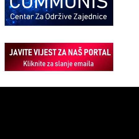
Pregledač
video
zapisa