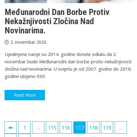
Međunarodni Dan Borbe Protiv
Nekažnjivosti Zločina Nad
Novinarima.
2. novembar 2020.
Ujedinjene nacije su 2014. godine donele odluku da 2.
novembar bude Međunarodni dan borbe protiv nekažnjivosti
zločina nad novinarima. U svijetu je od 2007. godne do 2018.
godine ubijeno 930
Read More
Paginacija
1
…
115
116
117
118
119
…