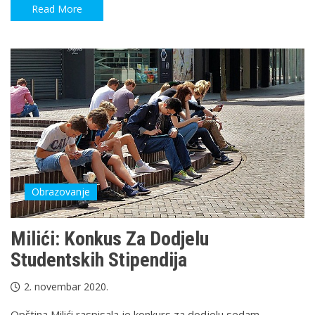
Read More
Obrazovanje
Milići: Konkus Za Dodjelu
Studentskih Stipendija
2. novembar 2020.
Opština Milići raspisala je konkurs za dodjelu sedam