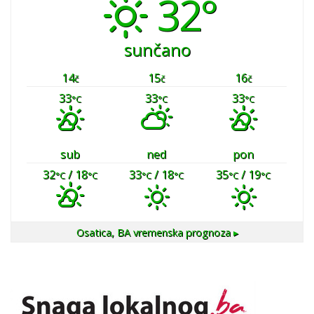
32°
sunčano
14
15
16
č
č
č
33
33
33
°C
°C
°C
sub
ned
pon
32
/ 18
33
/ 18
35
/ 19
°C
°C
°C
°C
°C
°C
Osatica, BA
vremenska prognoza ▸