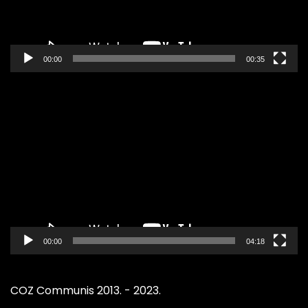
00:00
00:35
Pregledač
video
zapisa
00:00
04:18
COZ Communis 2013. - 2023.