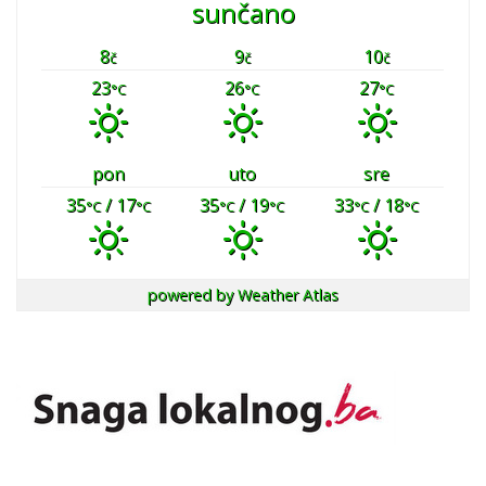
sunčano
8
9
10
č
č
č
23
26
27
°C
°C
°C
pon
uto
sre
35
/ 17
35
/ 19
33
/ 18
°C
°C
°C
°C
°C
°C
powered by
Weather Atlas