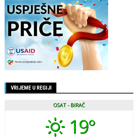
VRIJEME U REGIJI
OSAT - BIRAČ
19°