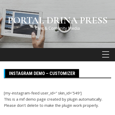
Skip
to
content
PORTAL DRINA PRESS
Civic & Comunity Media
INSTAGRAM DEMO – CUSTOMIZER
[my-instagram-feed user_id=“ skin_id=’549′]
This is a mif demo page created by plugin automatically.
Please don’t delete to make the plugin work properly.