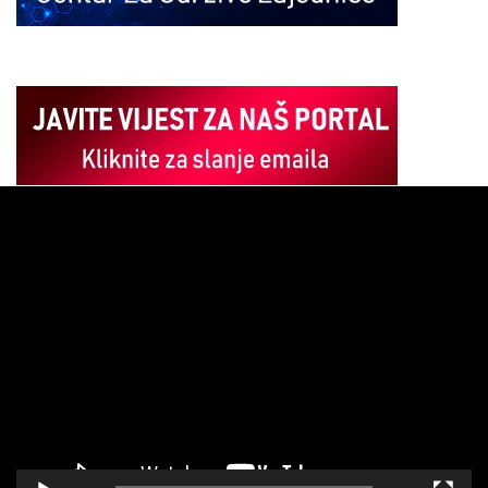
Pregledač
video
zapisa