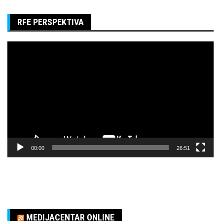
RFE PERSPEKTIVA
Pregledač
video
zapisa
00:00
26:51
MEDIJACENTAR ONLINE