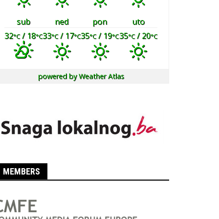
sub
ned
pon
uto
32
/ 18
33
/ 17
35
/ 19
35
/ 20
°C
°C
°C
°C
°C
°C
°C
°C
powered by
Weather Atlas
MEMBERS