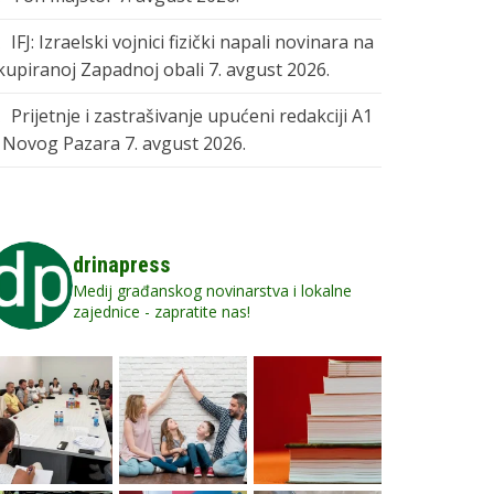
IFJ: Izraelski vojnici fizički napali novinara na
kupiranoj Zapadnoj obali
7. avgust 2026.
Prijetnje i zastrašivanje upućeni redakciji A1
z Novog Pazara
7. avgust 2026.
drinapress
Medij građanskog novinarstva i lokalne
zajednice - zapratite nas!