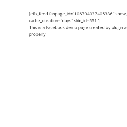
[efb_feed fanpage_id=“106704037405386″ show_li
cache_duration=“days“ skin_id=551 ]
This is a Facebook demo page created by plugin au
properly.