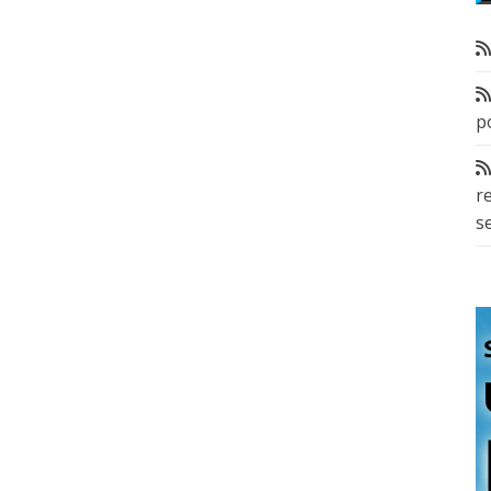
p
r
s