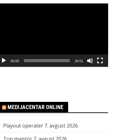
regledač
ideo
apisa
00:00
26:51
MEDIJACENTAR ONLINE
Playout operater
7. avgust 2026.
Ton majstor
7. avgust 2026.