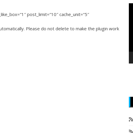
P
v
ke_box=“1″ post_limit=“10″ cache_unit=“5″
z
tomatically. Please do not delete to make the plugin work