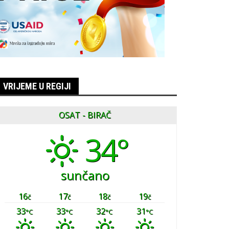
VRIJEME U REGIJI
OSAT - BIRAČ
34°
sunčano
16
17
18
19
č
č
č
č
33
33
32
31
°C
°C
°C
°C