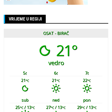
VRIJEME U REGIJI
OSAT - BIRAČ
21°
vedro
5
6
7
č
č
č
21
21
22
°C
°C
°C
sub
ned
pon
25
/ 13
27
/ 13
29
/ 13
°C
°C
°C
°C
°C
°C