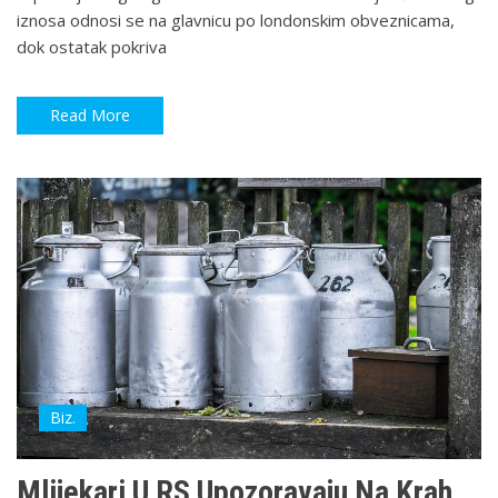
iznosa odnosi se na glavnicu po londonskim obveznicama,
dok ostatak pokriva
Read More
Biz.
Mlijekari U RS Upozoravaju Na Krah