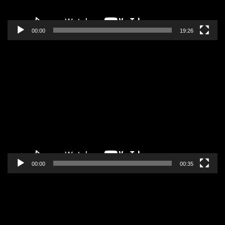
00:00
19:26
Pregledač
video
zapisa
00:00
00:35
Pregledač
video
zapisa