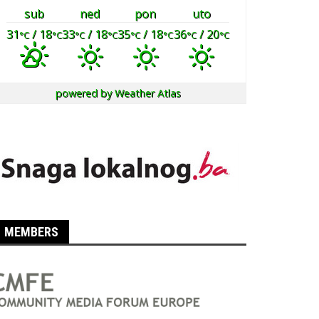
sub
ned
pon
uto
31
/ 18
33
/ 18
35
/ 18
36
/ 20
°C
°C
°C
°C
°C
°C
°C
°C
powered by
Weather Atlas
MEMBERS