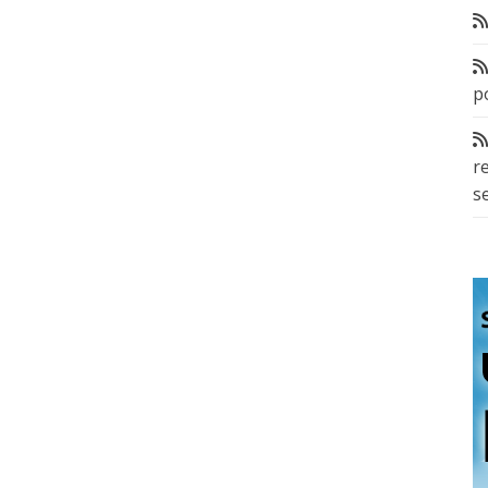
p
r
s