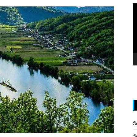
P
v
z