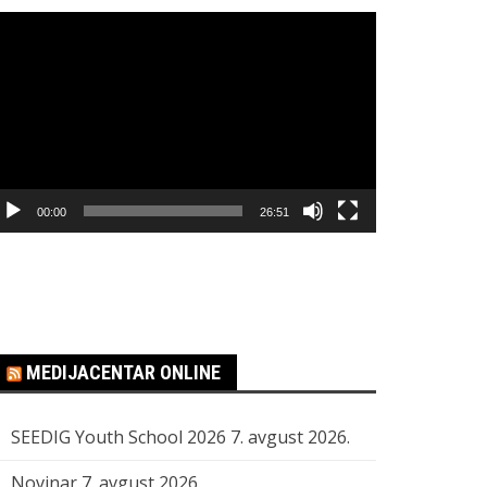
regledač
ideo
apisa
00:00
26:51
MEDIJACENTAR ONLINE
SEEDIG Youth School 2026
7. avgust 2026.
Novinar
7. avgust 2026.