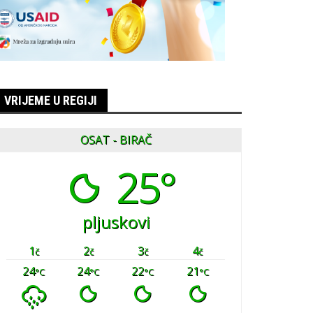
VRIJEME U REGIJI
OSAT - BIRAČ
25°
pljuskovi
1
2
3
4
č
č
č
č
24
24
22
21
°C
°C
°C
°C