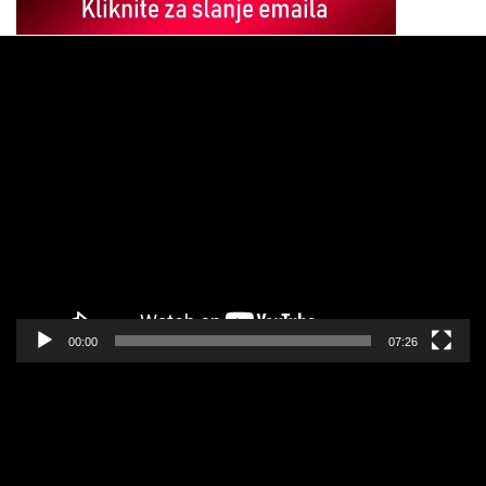
Pregledač
video
zapisa
00:00
07:26
Pregledač
video
zapisa