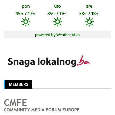
pon
uto
sre
35
/ 17
35
/ 19
33
/ 18
°C
°C
°C
°C
°C
°C
powered by
Weather Atlas
MEMBERS