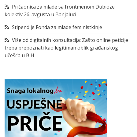
Pričaonica za mlade sa frontmenom Dubioze
kolektiv 26. avgusta u Banjaluci
Stipendije Fonda za mlade feministkinje
Više od digitalnih konsultacija: Zašto online peticije
treba prepoznati kao legitiman oblik građanskog
učešća u BiH