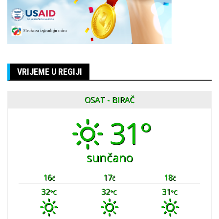
VRIJEME U REGIJI
OSAT - BIRAČ
31°
sunčano
16
17
18
č
č
č
32
32
31
°C
°C
°C