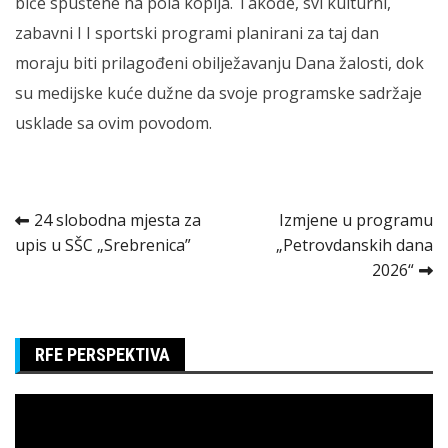
biće spuštene na pola koplja. Takođe, svi kulturni,
zabavni I I sportski programi planirani za taj dan
moraju biti prilagođeni obilježavanju Dana žalosti, dok
su medijske kuće dužne da svoje programske sadržaje
usklade sa ovim povodom.
Kretanje
24 slobodna mjesta za
Izmjene u programu
upis u SŠC „Srebrenica”
„Petrovdanskih dana
članka
2026“
RFE PERSPEKTIVA
Pregledač
video