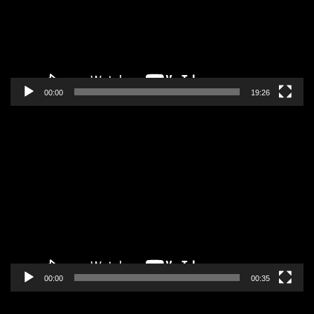
00:00
19:26
Pregledač
video
zapisa
00:00
00:35