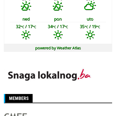
ned
pon
uto
32
/ 17
34
/ 17
35
/ 19
°C
°C
°C
°C
°C
°C
powered by
Weather Atlas
MEMBERS