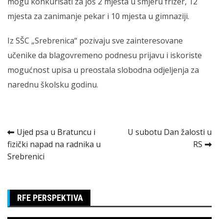
mogu konkurisati za još 2 mjesta u smjeru frizer, 12
mjesta za zanimanje pekar i 10 mjesta u gimnaziji.
Iz SŠC „Srebrenica“ pozivaju sve zainteresovane
učenike da blagovremeno podnesu prijavu i iskoriste
mogućnost upisa u preostala slobodna odjeljenja za
narednu školsku godinu.
Kretanje
Ujed psa u Bratuncu i
U subotu Dan žalosti u
fizički napad na radnika u
RS
članka
Srebrenici
RFE PERSPEKTIVA