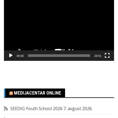
Pregledač
video
zapisa
00:00
26:51
MEDIJACENTAR ONLINE
SEEDIG Youth School 2026
7. avgust 2026.