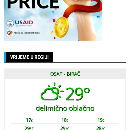
VRIJEME U REGIJI
OSAT - BIRAČ
29°
delimično oblačno
17
18
19
č
č
č
29
29
28
°C
°C
°C