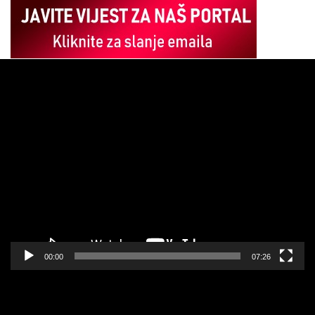
Pregledač
video
zapisa
00:00
07:26
Pregledač