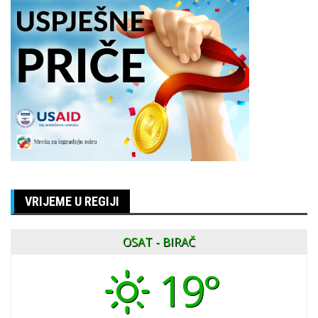
VRIJEME U REGIJI
OSAT - BIRAČ
19°