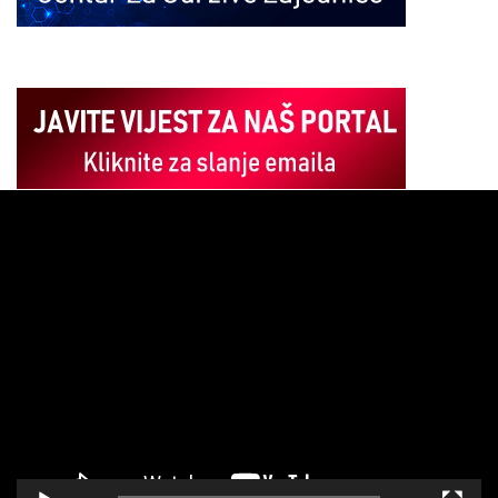
Pregledač
video
zapisa