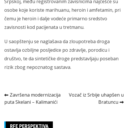
Srpskoj, među registrovanim zavisnicima najčešće su
osobe koje koriste marihuanu, heroin i amfetamin, pri
čemu je heroin i dalje vodeće primarno sredstvo
zavisnosti kod pacijenata u tretmanu.
U saopštenju se naglašava da zloupotreba droga
ostavlja ozbiljne posljedice po zdravlje, porodicu i
društvo, te da sintetičke droge predstavljaju poseban
rizik zbog nepoznatog sastava.
Kretanje
Završena modernizacija
Vozač iz Srbije uhapšen u
puta Skelani – Kalimanići
Bratuncu
članka
RFE PERSPEKTIVA