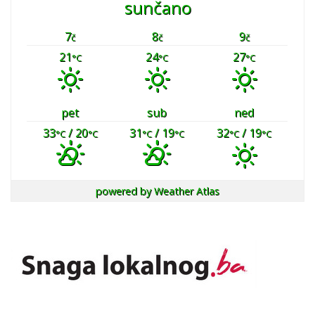
sunčano
7
8
9
č
č
č
21
24
27
°C
°C
°C
pet
sub
ned
33
/ 20
31
/ 19
32
/ 19
°C
°C
°C
°C
°C
°C
powered by
Weather Atlas