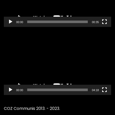
00:00
00:35
Pregledač
video
zapisa
00:00
04:18
COZ Communis 2013. - 2023.