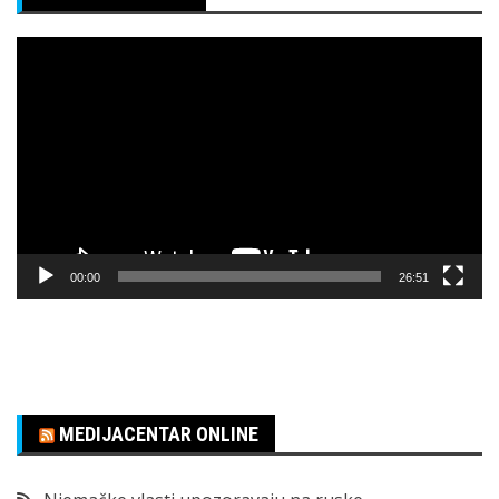
Pregledač
video
zapisa
00:00
26:51
MEDIJACENTAR ONLINE