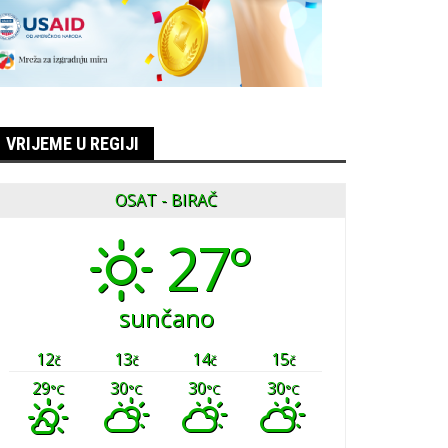
VRIJEME U REGIJI
OSAT - BIRAČ
27°
sunčano
12
13
14
15
č
č
č
č
29
30
30
30
°C
°C
°C
°C