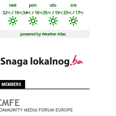
ned
pon
uto
sre
32
/ 16
34
/ 16
35
/ 19
33
/ 17
°C
°C
°C
°C
°C
°C
°C
°C
powered by
Weather Atlas
MEMBERS