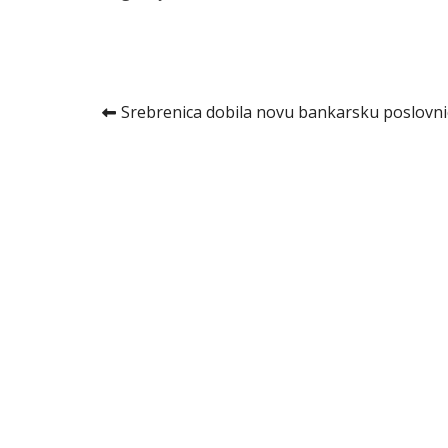
Kretanje
Srebrenica dobila novu bankarsku poslovn
članka