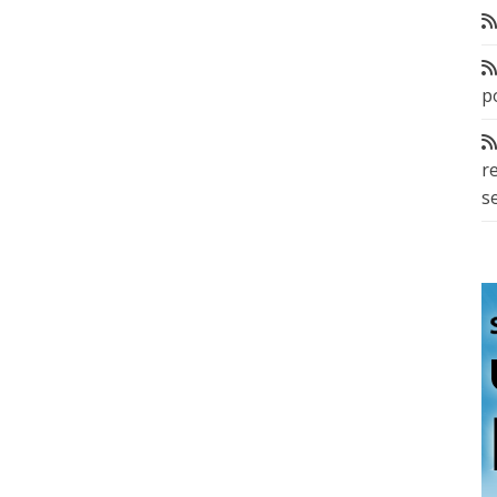
p
r
s