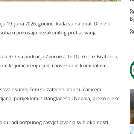
Bj
ciju 19. juna 2026. godine, kada su na obali Drine u
 osoba u pokušaju nezakonitog prebacivanja
la R.O. sa područja Zvornika, te D.J. i G.J. iz Bratunca,
om krijumčarenju ljudi i povezanim kriminalnim
asova osumnjičeni su zatečeni dok su čamcem
ljana, porijeklom iz Bangladeša i Nepala, preko rijeke
u toku radi potpunog rasvjetljavanja svih okolnosti