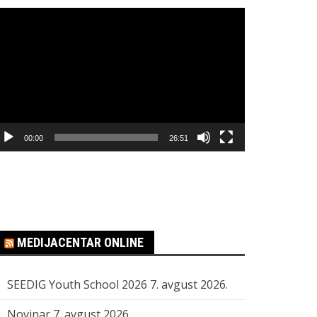
regledač
ideo
apisa
00:00
26:51
MEDIJACENTAR ONLINE
SEEDIG Youth School 2026
7. avgust 2026.
Novinar
7. avgust 2026.