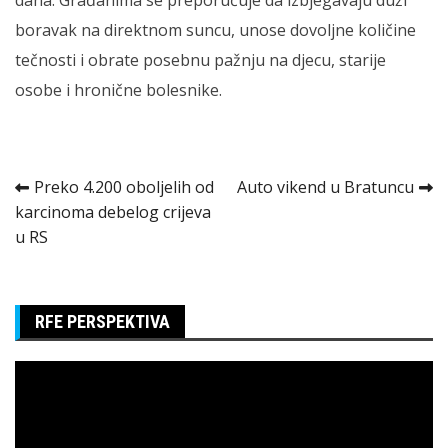
boravak na direktnom suncu, unose dovoljne količine
tečnosti i obrate posebnu pažnju na djecu, starije
osobe i hronične bolesnike.
Kretanje
Preko 4.200 oboljelih od
Auto vikend u Bratuncu
karcinoma debelog crijeva
članka
u RS
RFE PERSPEKTIVA
Pregledač
video
zapisa