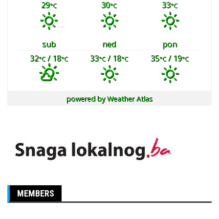
29
30
33
°C
°C
°C
sub
ned
pon
32
/ 18
33
/ 18
35
/ 19
°C
°C
°C
°C
°C
°C
powered by
Weather Atlas
MEMBERS