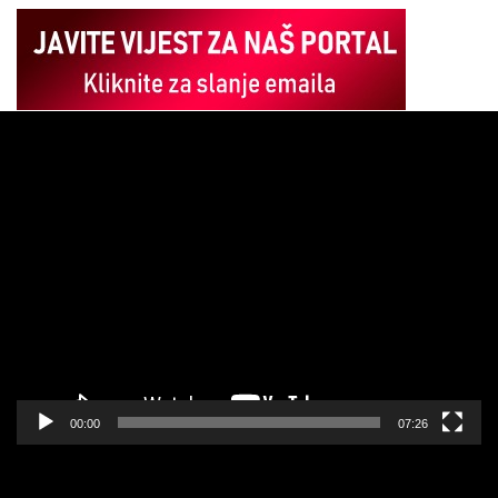
Pregledač
video
zapisa
00:00
07:26
Pregledač