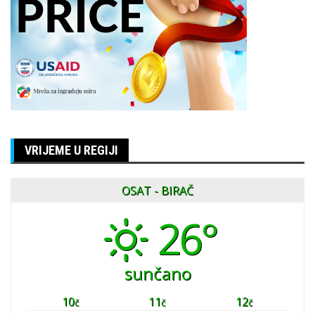
VRIJEME U REGIJI
OSAT - BIRAČ
26°
sunčano
10
11
12
č
č
č