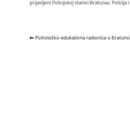
prijavljeni Policijskoj stanici Bratunac. Policij
Kretanje
Psihološko-edukativna radionica u Bratunc
članka