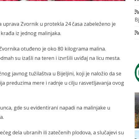
Bj
a uprava Zvornik u protekla 24 časa zabeleženo je
a krađa iz jednog malinjaka.
 Zvornika otuđeno je oko 80 kilograma malina.
odmah su izašli na teren i izvršili uviđaj na licu mesta.
g javnog tužilaštva u Bijeljini, koji je naložio da se
cija preduzima mere i radnje u cilju rasvetljavanja ovog
ratunca, gde su evidentirani napadi na malinjake u
a.
ećeg dela ubranih ili zatečenih plodova, a slučajevi su