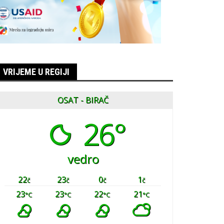
VRIJEME U REGIJI
OSAT - BIRAČ
26°
vedro
22
23
0
1
č
č
č
č
23
23
22
21
°C
°C
°C
°C