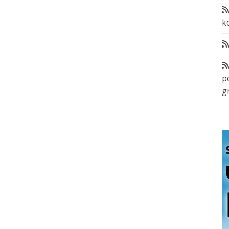
k
p
g