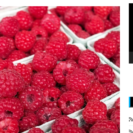
P
v
z