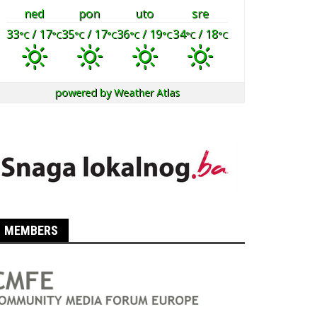
ned
pon
uto
sre
33
/ 17
35
/ 17
36
/ 19
34
/ 18
°C
°C
°C
°C
°C
°C
°C
°C
powered by
Weather Atlas
MEMBERS