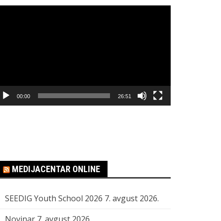
regledač
ideo
apisa
00:00
26:51
MEDIJACENTAR ONLINE
SEEDIG Youth School 2026
7. avgust 2026.
Novinar
7. avgust 2026.