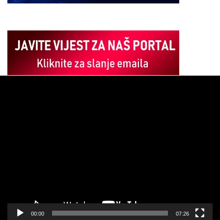
Pregledač
video
zapisa
00:00
07:26