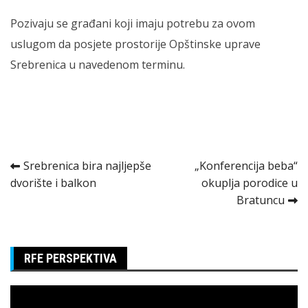
Pozivaju se građani koji imaju potrebu za ovom
uslugom da posjete prostorije Opštinske uprave
Srebrenica u navedenom terminu.
Kretanje
Srebrenica bira najljepše
„Konferencija beba“
dvorište i balkon
okuplja porodice u
članka
Bratuncu
RFE PERSPEKTIVA
Pregledač