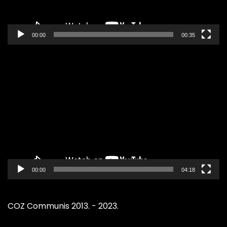
00:00
00:35
Pregledač
video
zapisa
00:00
04:18
COZ Communis 2013. - 2023.