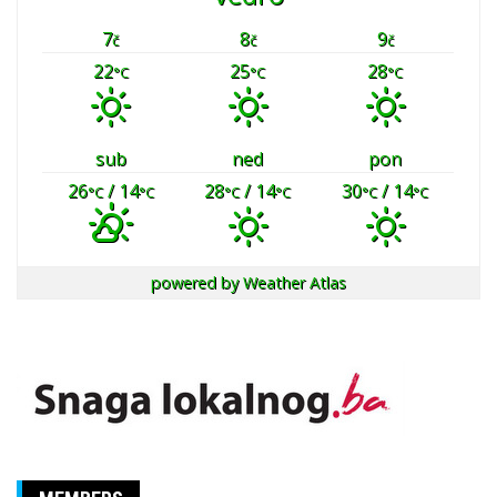
7
8
9
č
č
č
22
25
28
°C
°C
°C
sub
ned
pon
26
/ 14
28
/ 14
30
/ 14
°C
°C
°C
°C
°C
°C
powered by
Weather Atlas