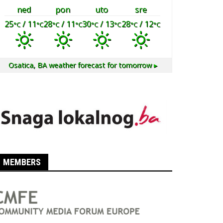
ned
pon
uto
sre
25
/ 11
28
/ 11
30
/ 13
28
/ 12
°C
°C
°C
°C
°C
°C
°C
°C
Osatica, BA
weather forecast for tomorrow ▸
MEMBERS