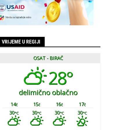
VRIJEME U REGIJI
OSAT - BIRAČ
28°
delimično oblačno
14
15
16
17
č
č
č
č
30
30
30
30
°C
°C
°C
°C