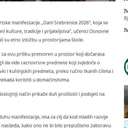
Bj
tske manifestacije „Dani Srebrenice 2026“, koja se
kulture, tradicije i prijateljstva“, učenici Osnovne
i su etno izložbu u prostorijama škole.
 za ovu priliku pretvoren u prostor koji dočarava
li da vide raznovrsne predmete koji svjedoče o
vki i kuhinjskih predmeta, preko ručno tkanih ćilima i
nekada koristili u domaćinstvima.
dostojniji način prikaže duh prošlosti i podsjeti na
uhu manifestacije, ima za cilj da kod mladih razvije
og nasljeđa, kako ono ne bi bilo prepušteno zaboravu.