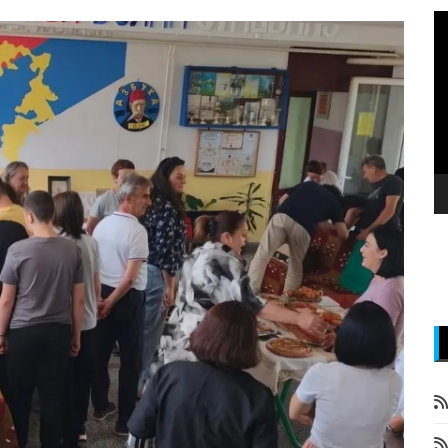
P
v
z