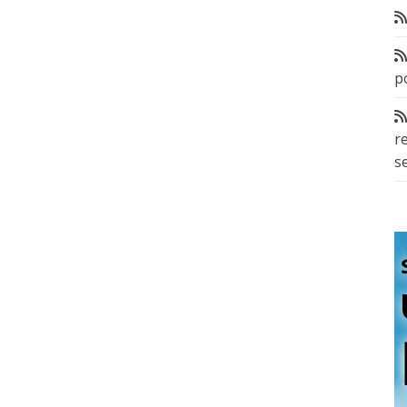
p
r
s