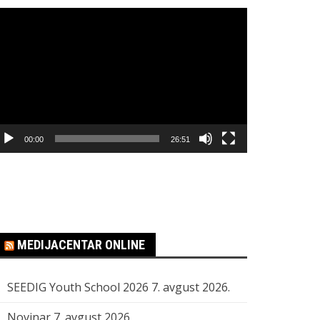
regledač
ideo
apisa
00:00
26:51
MEDIJACENTAR ONLINE
SEEDIG Youth School 2026
7. avgust 2026.
Novinar
7. avgust 2026.