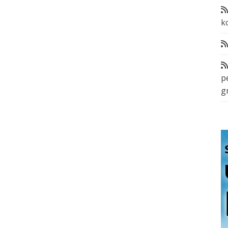
k
p
g