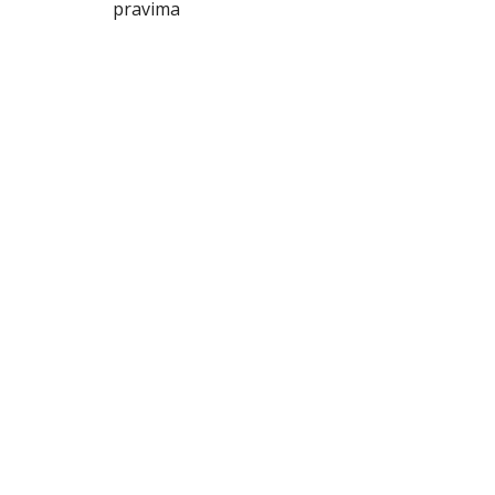
pravima
članka