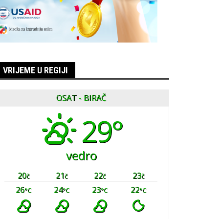
VRIJEME U REGIJI
OSAT - BIRAČ
29°
vedro
20
21
22
23
č
č
č
č
26
24
23
22
°C
°C
°C
°C