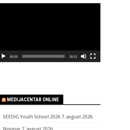
regledač
ideo
apisa
00:00
26:51
MEDIJACENTAR ONLINE
SEEDIG Youth School 2026
7. avgust 2026.
Novinar
7. avgust 2026.