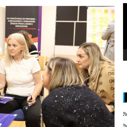
P
v
z