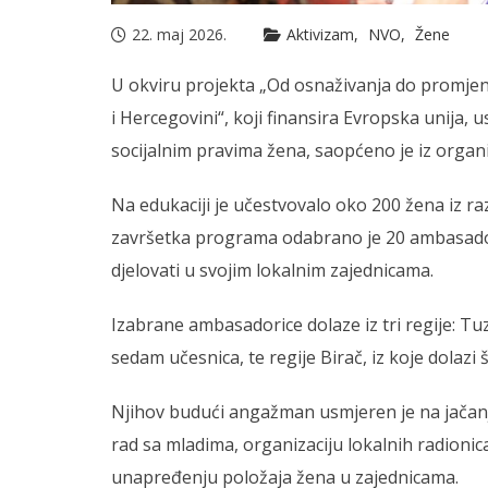
22. maj 2026.
Aktivizam
NVO
Žene
U okviru projekta „Od osnaživanja do promje
i Hercegovini“, koji finansira Evropska unija,
socijalnim pravima žena, saopćeno je iz organi
Na edukaciji je učestvovalo oko 200 žena iz ra
završetka programa odabrano je 20 ambasado
djelovati u svojim lokalnim zajednicama.
Izabrane ambasadorice dolaze iz tri regije: 
sedam učesnica, te regije Birač, iz koje dolazi
Njihov budući angažman usmjeren je na jačanj
rad sa mladima, organizaciju lokalnih radionica 
unapređenju položaja žena u zajednicama.