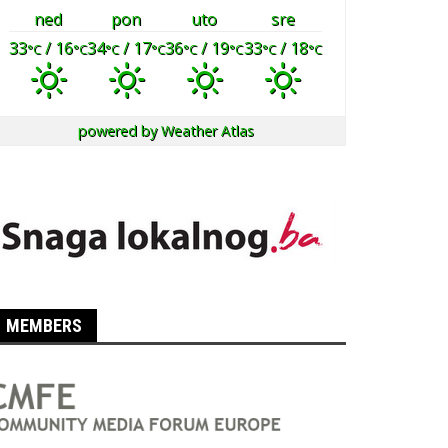
ned
pon
uto
sre
33
/ 16
34
/ 17
36
/ 19
33
/ 18
°C
°C
°C
°C
°C
°C
°C
°C
powered by
Weather Atlas
MEMBERS