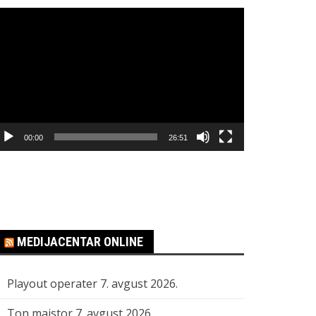
regledač
ideo
apisa
00:00
26:51
MEDIJACENTAR ONLINE
Playout operater
7. avgust 2026.
Ton majstor
7. avgust 2026.