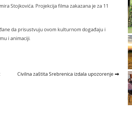
ra Stojkovića. Projekcija filma zakazana je za 11
ađane da prisustvuju ovom kulturnom događaju i
u i animaciji.
t
Civilna zaštita Srebrenica izdala upozorenje