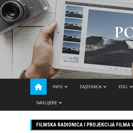
Skip
to
content
P
INFO
ZAJEDNICA
EDU.
NASLIJEĐE
FILMSKA RADIONICA I PROJEKCIJA FILMA