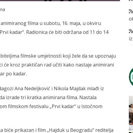
ena
o
animiranog filma u subotu, 16. maja, u okviru
vi kadar“. Radionica će biti održana od 11 do 14
i
biteljima filmske umjetnosti koji žele da se upoznaju
i će kroz praktičan rad učiti kako nastaje animirani
dar po kadar.
dagozi Ana Nedeljković i Nikola Majdak mlađi iz
a izrade tri kratka animirana filma. Nastala
m filmskom festivalu „Prvi kadar“ u Istočnom
a biće prikazan i film „Hajduk u Beogradu“ reditelja