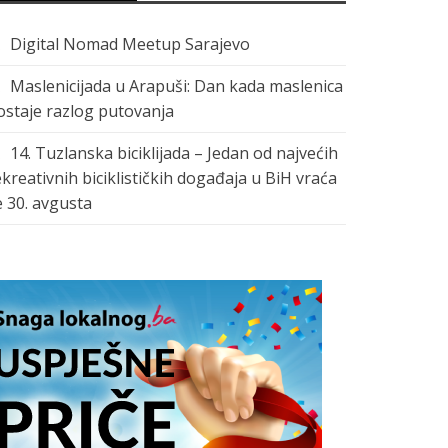
Digital Nomad Meetup Sarajevo
Maslenicijada u Arapuši: Dan kada maslenica
ostaje razlog putovanja
14. Tuzlanska biciklijada – Jedan od najvećih
ekreativnih biciklističkih događaja u BiH vraća
e 30. avgusta