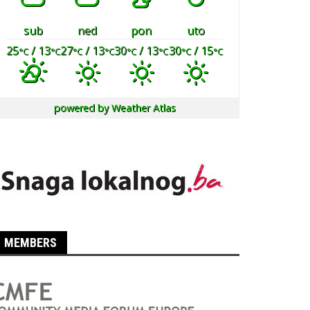
sub
ned
pon
uto
25
/ 13
27
/ 13
30
/ 13
30
/ 15
°C
°C
°C
°C
°C
°C
°C
°C
powered by
Weather Atlas
MEMBERS