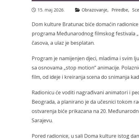
15. maj 2026.
Obrazovanje
Priredbe
Sc
Dom kulture Bratunac biće domaćin radionice 
programa Međunarodnog filmskog festivala „Pr
časova, a ulaz je besplatan.
Program je namijenjen djeci, mladima i svim lju
sa osnovama „stop motion“ animacije. Polaznic
film, od ideje i kreiranja scena do snimanja ka
Radionicu će voditi nagrađivani animatori i pe
Beograda, a planirano je da učesnici tokom rad
ostvarenja biće prikazana na 20. Međunarodno
Sarajevu.
Pored radionice, u sali Doma kulture istog dan