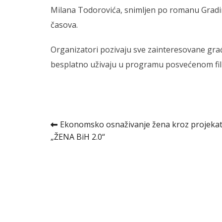
Milana Todorovića, snimljen po romanu Gradimi
časova.
Organizatori pozivaju sve zainteresovane gr
besplatno uživaju u programu posvećenom film
Kretanje
Ekonomsko osnaživanje žena kroz projeka
„ŽENA BiH 2.0“
članka