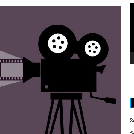
P
v
z