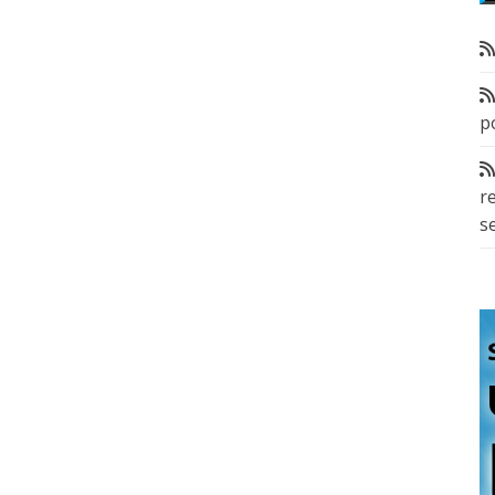
p
r
s