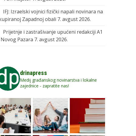
IFJ: Izraelski vojnici fizički napali novinara na
kupiranoj Zapadnoj obali
7. avgust 2026.
Prijetnje i zastrašivanje upućeni redakciji A1
z Novog Pazara
7. avgust 2026.
drinapress
Medij građanskog novinarstva i lokalne
zajednice - zapratite nas!