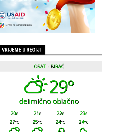
VRIJEME U REGIJI
OSAT - BIRAČ
29°
delimično oblačno
20
21
22
23
č
č
č
č
27
25
24
24
°C
°C
°C
°C