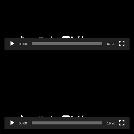
00:00
07:26
Pregledač
video
zapisa
00:00
19:26