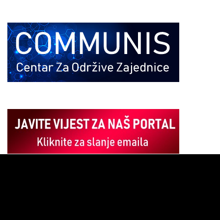
Pregledač
video
zapisa