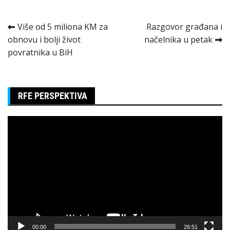
Kretanje
Više od 5 miliona KM za
Razgovor građana i
obnovu i bolji život
načelnika u petak
članka
povratnika u BiH
RFE PERSPEKTIVA
Pregledač
video
zapisa
00:00
26:51