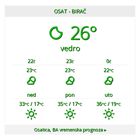
OSAT - BIRAČ
26°
vedro
22
23
0
č
č
č
23
23
22
°C
°C
°C
ned
pon
uto
33
/ 17
35
/ 17
36
/ 19
°C
°C
°C
°C
°C
°C
Osatica, BA
vremenska prognoza ▸