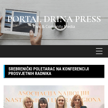
Skip
to
content
PORTAL DRINA PRESS
Civic & Comunity Media
SREBRENIČKI POLETARAC NA KONFERENCIJI
PROSVJETNIH RADNIKA