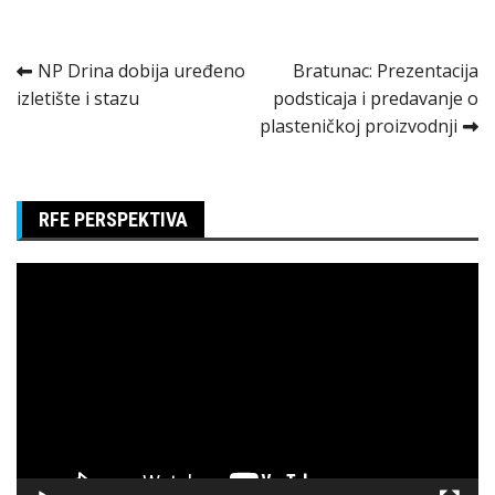
Kretanje
NP Drina dobija uređeno
Bratunac: Prezentacija
izletište i stazu
podsticaja i predavanje o
članka
plasteničkoj proizvodnji
RFE PERSPEKTIVA
Pregledač
video
zapisa