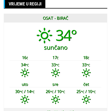
VRIJEME U REGIJI
OSAT - BIRAČ
34°
sunčano
16
17
18
č
č
č
34
33
33
°C
°C
°C
uto
sre
čet
30
/ 14
26
/ 10
25
/ 10
°C
°C
°C
°C
°C
°C