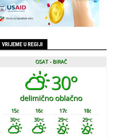
VRIJEME U REGIJI
OSAT - BIRAČ
30°
delimično oblačno
15
16
17
18
č
č
č
č
30
30
29
29
°C
°C
°C
°C