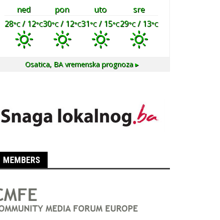
ned
pon
uto
sre
28
/ 12
30
/ 12
31
/ 15
29
/ 13
°C
°C
°C
°C
°C
°C
°C
°C
Osatica, BA
vremenska prognoza ▸
MEMBERS