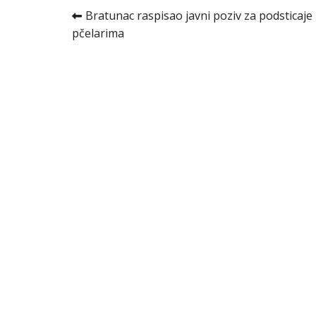
Kretanje
Bratunac raspisao javni poziv za podsticaje
pčelarima
članka