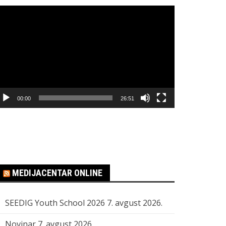
regledač
ideo
apisa
00:00
26:51
MEDIJACENTAR ONLINE
SEEDIG Youth School 2026
7. avgust 2026.
Novinar
7. avgust 2026.