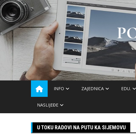
Skip
to
content
P
INFO
ZAJEDNICA
EDU.
NASLIJEĐE
U TOKU RADOVI NA PUTU KA SIJEMOVU