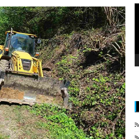
P
v
z