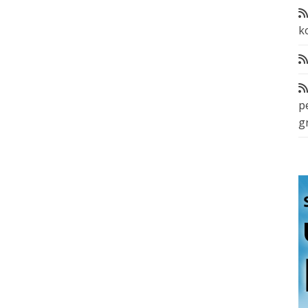
k
p
g