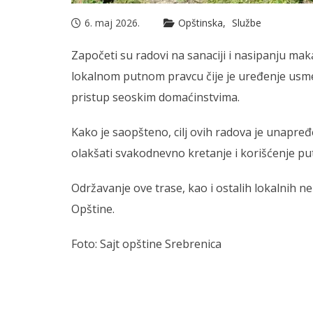
6. maj 2026.
Opštinska
Službe
Započeti su radovi na sanaciji i nasipanju mak
lokalnom putnom pravcu čije je uređenje usme
pristup seoskim domaćinstvima.
Kako je saopšteno, cilj ovih radova je unapre
olakšati svakodnevno kretanje i korišćenje pu
Održavanje ove trase, kao i ostalih lokalnih n
Opštine.
Foto: Sajt opštine Srebrenica