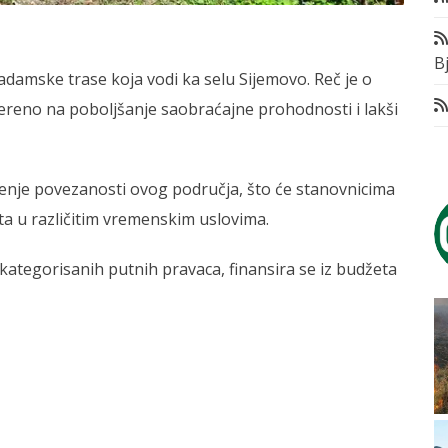
Bj
adamske trase koja vodi ka selu Sijemovo. Reč je o
reno na poboljšanje saobraćajne prohodnosti i lakši
đenje povezanosti ovog područja, što će stanovnicima
ta u različitim vremenskim uslovima.
ekategorisanih putnih pravaca, finansira se iz budžeta