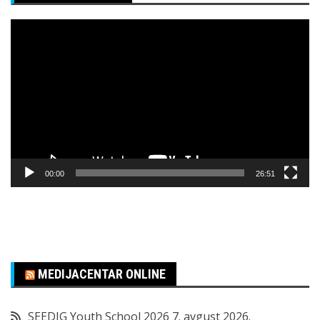
Pregledač
video
zapisa
00:00
26:51
MEDIJACENTAR ONLINE
SEEDIG Youth School 2026
7. avgust 2026.