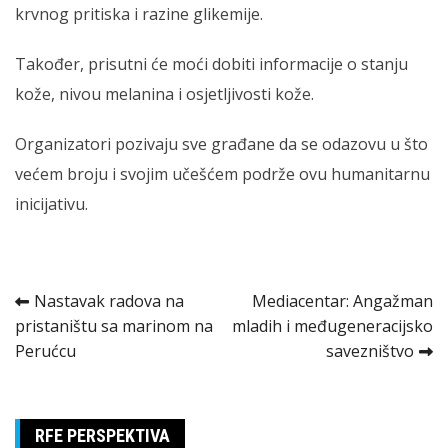
krvnog pritiska i razine glikemije.
Također, prisutni će moći dobiti informacije o stanju
kože, nivou melanina i osjetljivosti kože.
Organizatori pozivaju sve građane da se odazovu u što
većem broju i svojim učešćem podrže ovu humanitarnu
inicijativu.
Kretanje
Nastavak radova na
Mediacentar: Angažman
pristaništu sa marinom na
mladih i međugeneracijsko
članka
Perućcu
savezništvo
RFE PERSPEKTIVA