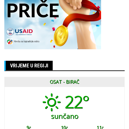
VRIJEME U REGIJI
OSAT - BIRAČ
22°
sunčano
9
10
11
č
č
č