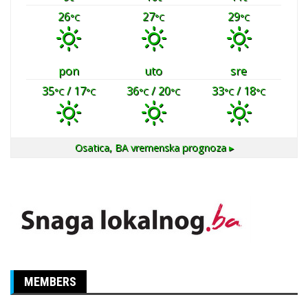
26
27
29
°C
°C
°C
pon
uto
sre
35
/ 17
36
/ 20
33
/ 18
°C
°C
°C
°C
°C
°C
Osatica, BA
vremenska prognoza ▸
MEMBERS