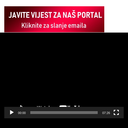
Pregledač
video
zapisa
00:00
07:26