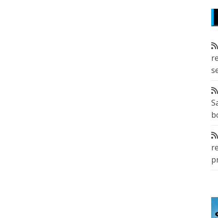
r
s
S
b
r
p