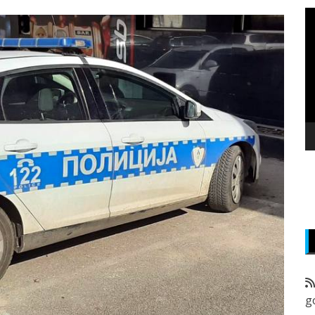
P
v
z
g