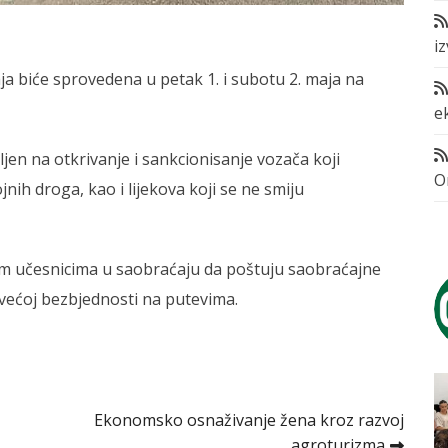
i
a biće sprovedena u petak 1. i subotu 2. maja na
e
jen na otkrivanje i sankcionisanje vozača koji
O
nih droga, kao i lijekova koji se ne smiju
vim učesnicima u saobraćaju da poštuju saobraćajne
ećoj bezbjednosti na putevima.
Ekonomsko osnaživanje žena kroz razvoj
agroturizma