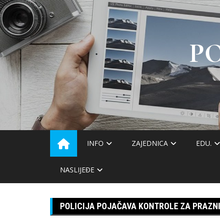
Skip
to
content
P
INFO
ZAJEDNICA
EDU.
NASLIJEĐE
POLICIJA POJAČAVA KONTROLE ZA PRAZN