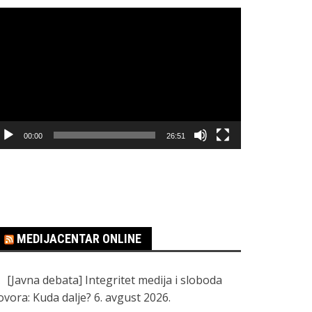
regledač
ideo
apisa
00:00
26:51
MEDIJACENTAR ONLINE
[Javna debata] Integritet medija i sloboda
ovora: Kuda dalje?
6. avgust 2026.