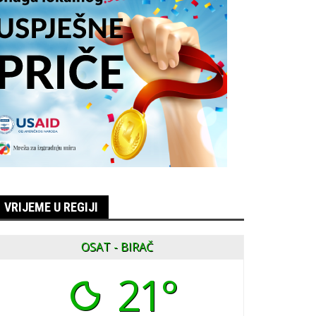
VRIJEME U REGIJI
OSAT - BIRAČ
21°