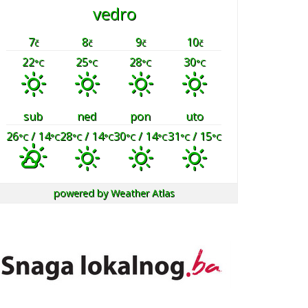
vedro
7
8
9
10
č
č
č
č
22
25
28
30
°C
°C
°C
°C
sub
ned
pon
uto
26
/ 14
28
/ 14
30
/ 14
31
/ 15
°C
°C
°C
°C
°C
°C
°C
°C
powered by
Weather Atlas