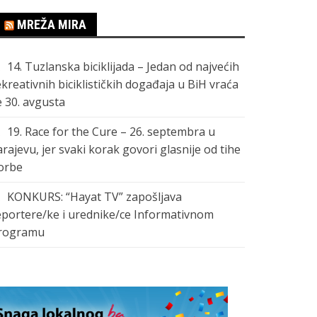
MREŽA MIRA
14. Tuzlanska biciklijada – Jedan od najvećih
ekreativnih biciklističkih događaja u BiH vraća
e 30. avgusta
19. Race for the Cure – 26. septembra u
arajevu, jer svaki korak govori glasnije od tihe
orbe
KONKURS: “Hayat TV” zapošljava
eportere/ke i urednike/ce Informativnom
rogramu