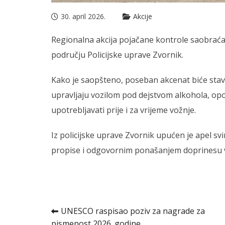
30. april 2026.
Akcije
Regionalna akcija pojačane kontrole saobraćaj
području Policijske uprave Zvornik.
Kako je saopšteno, poseban akcenat biće stavl
upravljaju vozilom pod dejstvom alkohola, opoj
upotrebljavati prije i za vrijeme vožnje.
Iz policijske uprave Zvornik upućen je apel s
propise i odgovornim ponašanjem doprinesu v
Kretanje
UNESCO raspisao poziv za nagrade za
pismenost 2026. godine