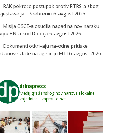
RAK pokreće postupak protiv RTRS-a zbog
zvještavanja o Srebrenici
6. avgust 2026.
Misija OSCE-a osudila napad na novinarsku
kipu BN-a kod Doboja
6. avgust 2026.
Dokumenti otkrivaju navodne pritiske
rbanove vlade na agenciju MTI
6. avgust 2026.
drinapress
Medij građanskog novinarstva i lokalne
zajednice - zapratite nas!