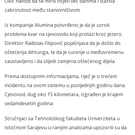
Okić navodi da se miris osjeti već danima i izaziva
zabrinutost među stanovništvom.
Iz kompanije Alumina potvrđeno je da je uzrok
problema kvar na cjevovodu koji prolazi kroz jezero.
Direktor Radislav Filipović pojašnjava da je došlo do
oštećenja dihtunga, te da je curenje u međuvremenu
zaustavljeno i da slijedi zamjena oštećenog dijela.
Prema dostupnim informacijama, riječ je o trećem
incidentu na ovom sistemu u posljednjih godinu dana.
Cjevovod, dug oko 15 kilometara, izgrađen je krajem
sedamdesetih godina.
Stručnjaci sa Tehnološkog fakulteta Univerziteta u
Istočnom Sarajevu u ranijim analizama upozorili su da