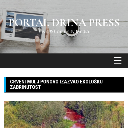
Skip
to
content
PORTAL DRINA PRESS
Civic & Comunity Media
CRVENI MULJ PONOVO IZAZVAO EKOLOŠKU
ZABRINUTOST