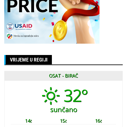
VRIJEME U REGIJI
OSAT - BIRAČ
32°
sunčano
14
15
16
č
č
č