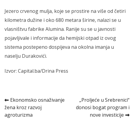
Jezero crvenog mulja, koje se prostire na više od četiri
kilometra dužine i oko 680 metara širine, nalazi se u
vlasništvu fabrike Alumina. Ranije su se u javnosti
pojavljivale i informacije da hemijski otpad iz ovog
sistema postepeno dospijeva na okolna imanja u
naselju Durakovići.
Izvor: Capital.ba/Drina Press
Kretanje
Ekonomsko osnaživanje
„Proljeće u Srebrenici“
žena kroz razvoj
donosi bogat program i
članka
agroturizma
nove investicije