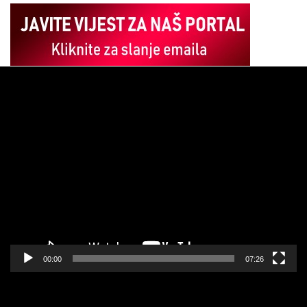
Pregledač
video
zapisa
00:00
07:26
Pregledač