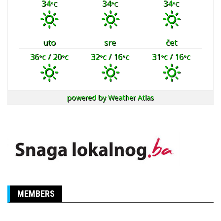
34
34
34
°C
°C
°C
uto
sre
čet
36
/ 20
32
/ 16
31
/ 16
°C
°C
°C
°C
°C
°C
powered by
Weather Atlas
MEMBERS