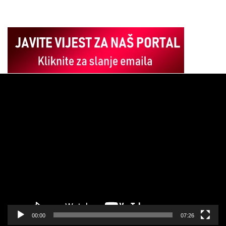
Pregledač
video
zapisa
00:00
07:26