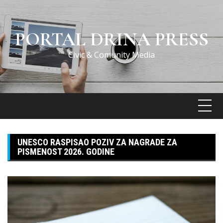
Skip
to
content
PORTAL DRINA PRESS
Civic & Comunity Media
UNESCO RASPISAO POZIV ZA NAGRADE ZA
PISMENOST 2026. GODINE