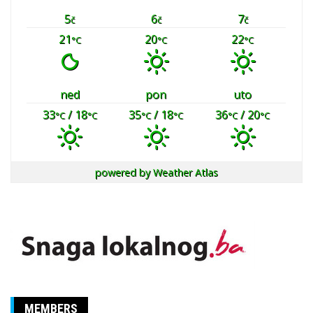
5
6
7
č
č
č
21
20
22
°C
°C
°C
ned
pon
uto
33
/ 18
35
/ 18
36
/ 20
°C
°C
°C
°C
°C
°C
powered by
Weather Atlas
MEMBERS