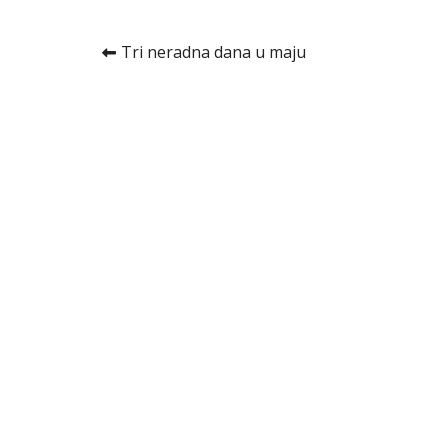
Kretanje
Tri neradna dana u maju
članka