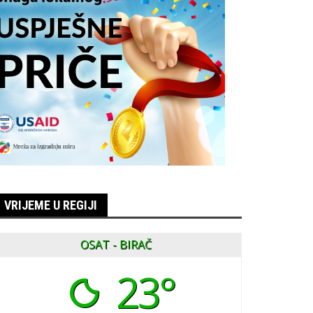
VRIJEME U REGIJI
OSAT - BIRAČ
23°