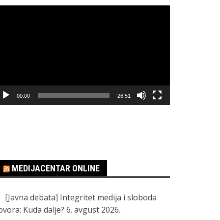
regledač
ideo
apisa
00:00
26:51
MEDIJACENTAR ONLINE
[Javna debata] Integritet medija i sloboda
ovora: Kuda dalje?
6. avgust 2026.