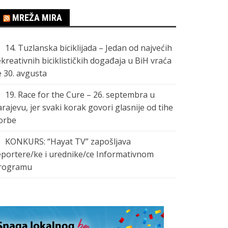
MREŽA MIRA
14. Tuzlanska biciklijada – Jedan od najvećih
ekreativnih biciklističkih događaja u BiH vraća
e 30. avgusta
19. Race for the Cure – 26. septembra u
arajevu, jer svaki korak govori glasnije od tihe
orbe
KONKURS: “Hayat TV” zapošljava
eportere/ke i urednike/ce Informativnom
rogramu