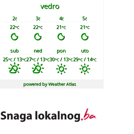
vedro
2
3
4
5
č
č
č
č
22
22
21
21
°C
°C
°C
°C
sub
ned
pon
uto
25
/ 13
27
/ 13
30
/ 13
29
/ 14
°C
°C
°C
°C
°C
°C
°C
°C
powered by
Weather Atlas