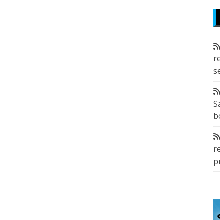
r
s
S
b
r
p