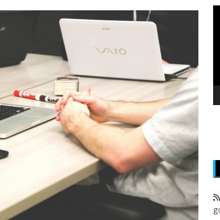
P
v
z
g