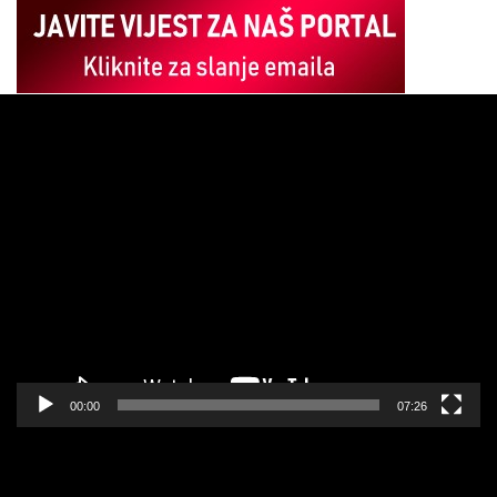
Pregledač
video
zapisa
00:00
07:26
Pregledač