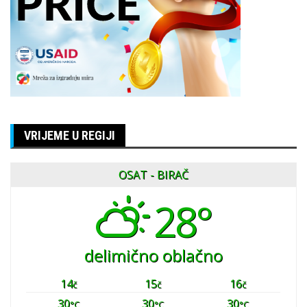
VRIJEME U REGIJI
OSAT - BIRAČ
28°
delimično oblačno
14
15
16
č
č
č
30
30
30
°C
°C
°C