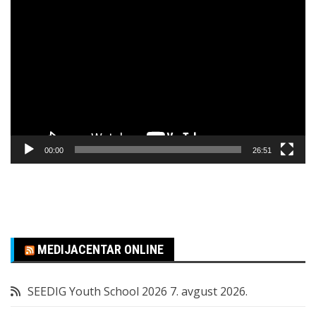
Pregledač
video
zapisa
00:00
26:51
MEDIJACENTAR ONLINE
SEEDIG Youth School 2026
7. avgust 2026.