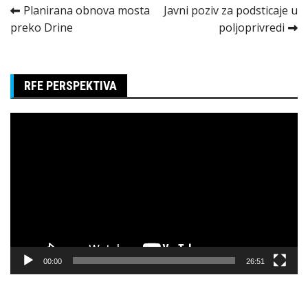
Kretanje
Planirana obnova mosta
Javni poziv za podsticaje u
preko Drine
poljoprivredi
članka
RFE PERSPEKTIVA
Pregledač
video
zapisa
00:00
26:51