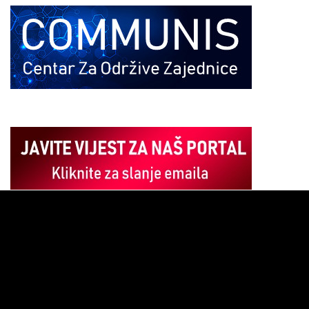
Pregledač
video
zapisa