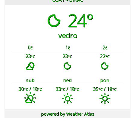
24°
vedro
0
1
2
č
č
č
23
23
22
°C
°C
°C
sub
ned
pon
30
/ 18
33
/ 18
35
/ 18
°C
°C
°C
°C
°C
°C
powered by
Weather Atlas