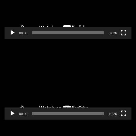
00:00
07:26
Pregledač
video
zapisa
00:00
19:26
Pregledač