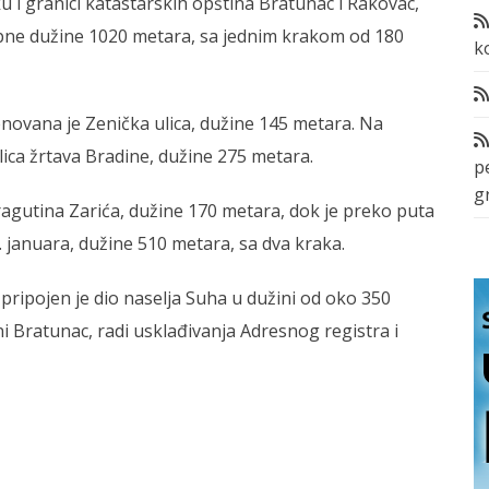
 granici katastarskih opština Bratunac i Rakovac,
pne dužine 1020 metara, sa jednim krakom od 180
k
menovana je Zenička ulica, dužine 145 metara. Na
lica žrtava Bradine, dužine 275 metara.
p
g
agutina Zarića, dužine 170 metara, dok je preko puta
januara, dužine 510 metara, sa dva kraka.
 pripojen je dio naselja Suha u dužini od oko 350
i Bratunac, radi usklađivanja Adresnog registra i