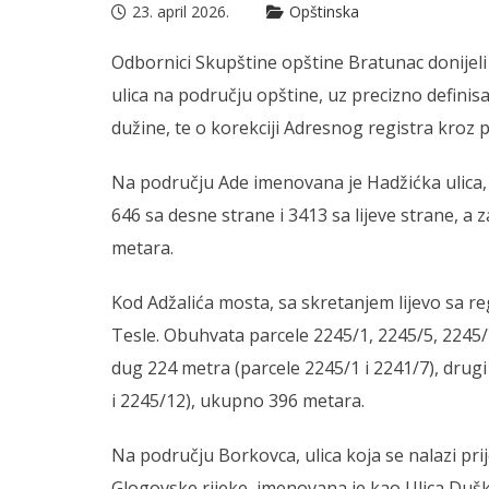
23. april 2026.
Opštinska
Odbornici Skupštine opštine Bratunac donijel
ulica na području opštine, uz precizno definisa
dužine, te o korekciji Adresnog registra kroz 
Na području Ade imenovana je Hadžićka ulica, 
646 sa desne strane i 3413 sa lijeve strane, a
metara.
Kod Adžalića mosta, sa skretanjem lijevo sa r
Tesle. Obuhvata parcele 2245/1, 2245/5, 2245/12
dug 224 metra (parcele 2245/1 i 2241/7), drugi
i 2245/12), ukupno 396 metara.
Na području Borkovca, ulica koja se nalazi prije
Glogovske rijeke, imenovana je kao Ulica Dušk