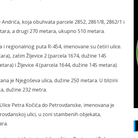
Andrića, koja obuhvata parcele 2852, 2861/8, 2862/1 i
metara, a drugi 270 metara, ukupno 510 metara.
a i regionalnog puta R-454, imenovane su četiri ulice.
ara), zatim Žljevice 2 (parcela 1674, dužine 145
tara) i Žljevice 4 (parcela 1644, dužine 145 metara).
 je Njegoševa ulica, dužine 250 metara. U blizini
ća, dužine 232 metra.
Ulice Petra Kočića do Petrovdanske, imenovana je
trovdanskoj ulici, u zoni stambenih objekata,
ara.