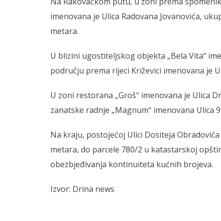
Na Rakovačkom putu, u zoni prema spomeniku i
imenovana je Ulica Radovana Jovanovića, uku
metara.
U blizini ugostiteljskog objekta „Bela Vita“ i
području prema rijeci Križevici imenovana je U
U zoni restorana „Groš“ imenovana je Ulica Dr
zanatske radnje „Magnum“ imenovana Ulica 9. 
Na kraju, postojećoj Ulici Dositeja Obradovića
metara, do parcele 780/2 u katastarskoj opštin
obezbjeđivanja kontinuiteta kućnih brojeva.
Izvor: Drina news