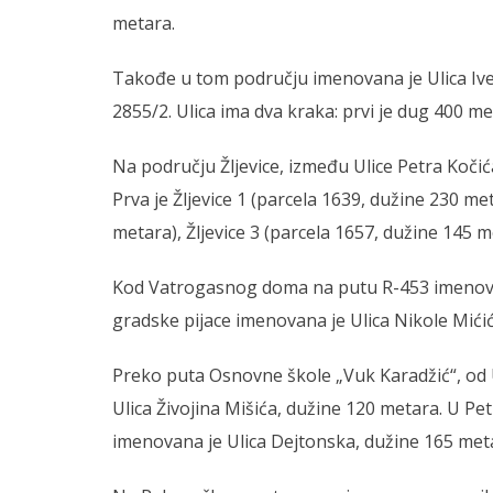
metara.
Takođe u tom području imenovana je Ulica Ive 
2855/2. Ulica ima dva kraka: prvi je dug 400 
Na području Žljevice, između Ulice Petra Kočić
Prva je Žljevice 1 (parcela 1639, dužine 230 met
metara), Žljevice 3 (parcela 1657, dužine 145 me
Kod Vatrogasnog doma na putu R-453 imenovana
gradske pijace imenovana je Ulica Nikole Mići
Preko puta Osnovne škole „Vuk Karadžić“, od 
Ulica Živojina Mišića, dužine 120 metara. U Pe
imenovana je Ulica Dejtonska, dužine 165 met