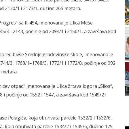
od 2130/1 i 2173/1, dužine 265 metara.
„Progres“ sa R-454, imenovana je Ulica Meše
5/4 i 2143, počinje od 2094/1 i 2150/1, a završava kod
 pored bivše Srednje građevinske škole, imenovana je
1744/3, 1768/1–1768/3, 1772/1 i 1772/8, počinje od 992
6 metara.
nićev otpad“ imenovana je Ulica žrtava logora „Silos“,
 i počinje od 1552 i 1547, a završava kod 1549/2 i
se Pelagića, koja obuhvata parcele 1532/2 i 1532/6,
a, koja obuhvata parcele 1534/2 i 1535/6, dužine 175