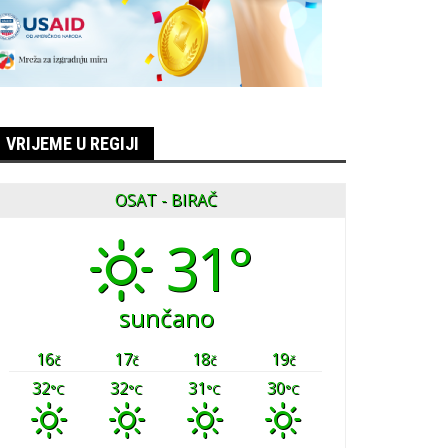
VRIJEME U REGIJI
OSAT - BIRAČ
31°
sunčano
16
17
18
19
č
č
č
č
32
32
31
30
°C
°C
°C
°C