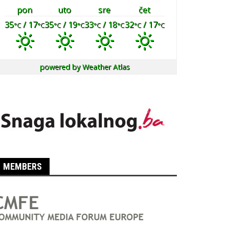
pon
uto
sre
čet
35
/ 17
35
/ 19
33
/ 18
32
/ 17
°C
°C
°C
°C
°C
°C
°C
°C
powered by
Weather Atlas
MEMBERS