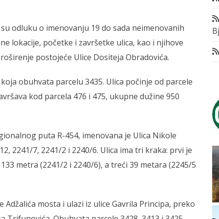
i su odluku o imenovanju 19 do sada neimenovanih
Bj
ne lokacije, početke i završetke ulica, kao i njihove
proširenje postojeće Ulice Dositeja Obradovića.
koja obuhvata parcelu 3435. Ulica počinje od parcele
 završava kod parcela 476 i 475, ukupne dužine 950
egionalnog puta R-454, imenovana je Ulica Nikole
, 2241/7, 2241/2 i 2240/6. Ulica ima tri kraka: prvi je
 133 metra (2241/2 i 2240/6), a treći 39 metara (2245/5
 Adžalića mosta i ulazi iz ulice Gavrila Principa, preko
a Trifunovića. Obuhvata parcele 3428, 3413 i 3425,