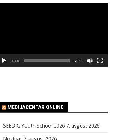
regledač
ideo
apisa
00:00
26:51
MEDIJACENTAR ONLINE
SEEDIG Youth School 2026
7. avgust 2026.
Novinar
7. avgust 2026.