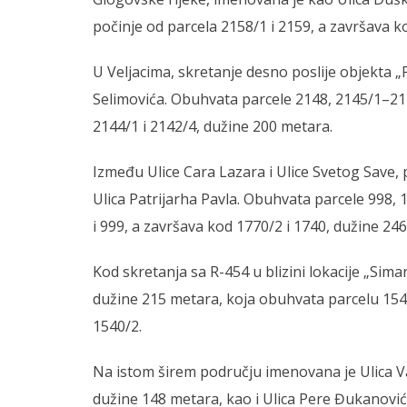
počinje od parcela 2158/1 i 2159, a završava k
U Veljacima, skretanje desno poslije objekta 
Selimovića. Obuhvata parcele 2148, 2145/1–214
2144/1 i 2142/4, dužine 200 metara.
Između Ulice Cara Lazara i Ulice Svetog Save,
Ulica Patrijarha Pavla. Obuhvata parcele 998, 
i 999, a završava kod 1770/2 i 1740, dužine 24
Kod skretanja sa R-454 u blizini lokacije „Sima
dužine 215 metara, koja obuhvata parcelu 1548
1540/2.
Na istom širem području imenovana je Ulica Va
dužine 148 metara, kao i Ulica Pere Đukanović