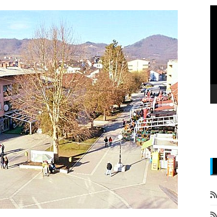
P
v
z