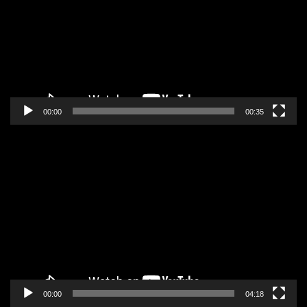
zapisa
00:00
00:35
Pregledač
video
zapisa
00:00
04:18