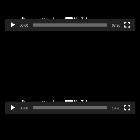
00:00
07:26
Pregledač
video
zapisa
00:00
19:26
Pregledač
video