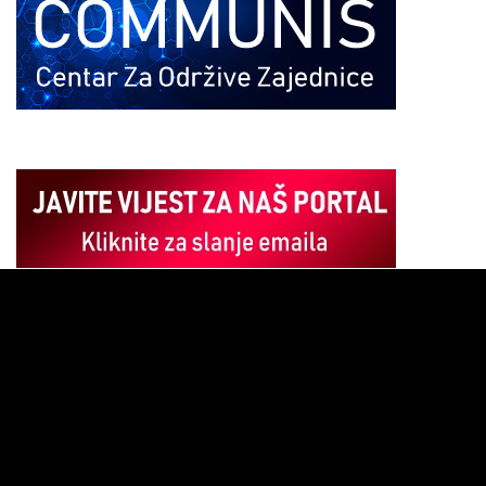
Pregledač
video
zapisa