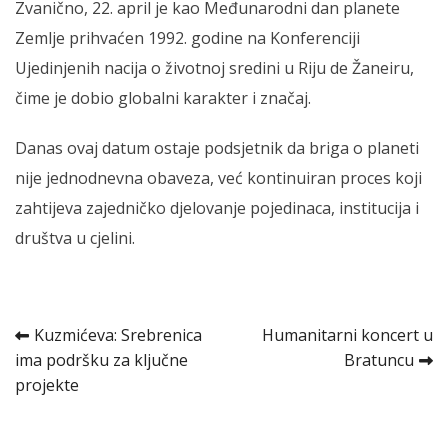
Zvanično, 22. april je kao Međunarodni dan planete
Zemlje prihvaćen 1992. godine na Konferenciji
Ujedinjenih nacija o životnoj sredini u Riju de Žaneiru,
čime je dobio globalni karakter i značaj.
Danas ovaj datum ostaje podsjetnik da briga o planeti
nije jednodnevna obaveza, već kontinuiran proces koji
zahtijeva zajedničko djelovanje pojedinaca, institucija i
društva u cjelini.
Kretanje
Kuzmićeva: Srebrenica
Humanitarni koncert u
ima podršku za ključne
Bratuncu
članka
projekte