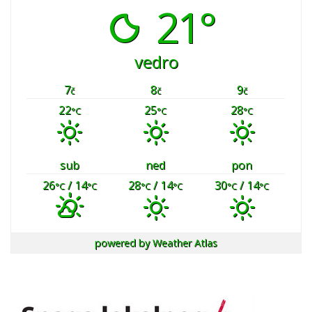
21°
vedro
7
8
9
č
č
č
22
25
28
°C
°C
°C
sub
ned
pon
26
/ 14
28
/ 14
30
/ 14
°C
°C
°C
°C
°C
°C
powered by
Weather Atlas