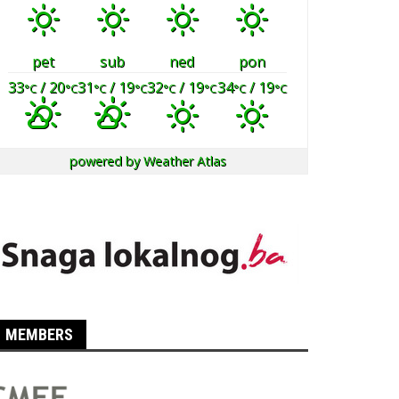
pet
sub
ned
pon
33
/ 20
31
/ 19
32
/ 19
34
/ 19
°C
°C
°C
°C
°C
°C
°C
°C
powered by
Weather Atlas
MEMBERS