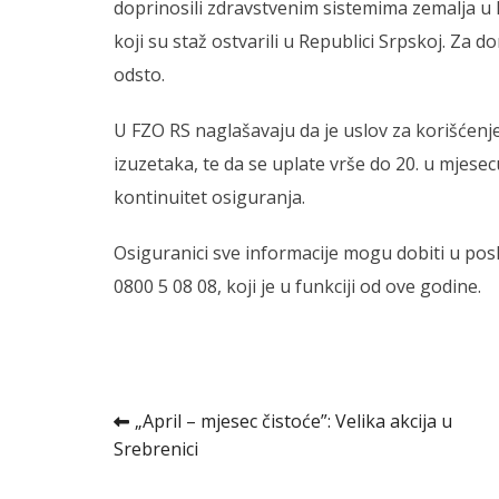
doprinosili zdravstvenim sistemima zemalja u 
koji su staž ostvarili u Republici Srpskoj. Za
odsto.
U FZO RS naglašavaju da je uslov za korišćenj
izuzetaka, te da se uplate vrše do 20. u mjese
kontinuitet osiguranja.
Osiguranici sve informacije mogu dobiti u po
0800 5 08 08, koji je u funkciji od ove godine.
Kretanje
„April – mjesec čistoće”: Velika akcija u
Srebrenici
članka