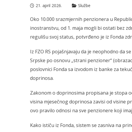
21. april 2026.
Službe
Oko 10.000 srazmjernih penzionera u Republici 
inostranstvu, od 1. maja mogli bi ostati bez z
regulišu svoj status, potvrđeno je iz Fonda z
Iz FZO RS pojašnjavaju da je neophodno da se
Srpske po osnovu „strani penzioner“ (obrazac
poslovnici Fonda sa izvodom iz banke za tekuć
doprinosa.
Zakonom o doprinosima propisana je stopa od 
visina mjesečnog doprinosa zavisi od visine p
ovo pravilo odnosi na sve penzionere koji imaj
Kako ističu iz Fonda, sistem se zasniva na pri