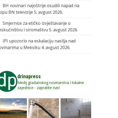
BH novinari najoštrije osudili napad na
kipu BN televizije
5. avgust 2026.
Smjernice za etičko izvještavanje o
eskućništvu i siromaštvu
5. avgust 2026.
IPI upozorio na eskalaciju nasilja nad
ovinarima u Meksiku
4. avgust 2026.
drinapress
Medij građanskog novinarstva i lokalne
zajednice - zapratite nas!