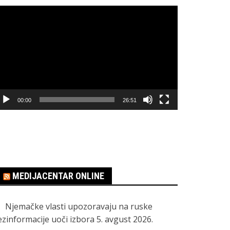
regledač
ideo
apisa
00:00
26:51
MEDIJACENTAR ONLINE
Njemačke vlasti upozoravaju na ruske
ezinformacije uoči izbora
5. avgust 2026.