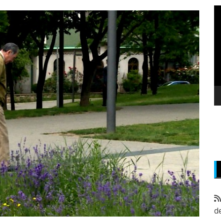
P
v
z
d