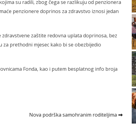
kojima su radili, zbog čega se razlikuju od penzionera
 domaće penzionere doprinos za zdravstvo iznosi jedan
e zdravstvene zaštite redovna uplata doprinosa, bez
cu za prethodni mjesec kako bi se obezbijedio
slovnicama Fonda, kao i putem besplatnog info broja
Nova podrška samohranim roditeljima