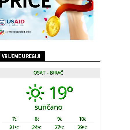
VRIJEME U REGIJI
OSAT - BIRAČ
19°
sunčano
7
8
9
10
č
č
č
č
21
24
27
29
°C
°C
°C
°C