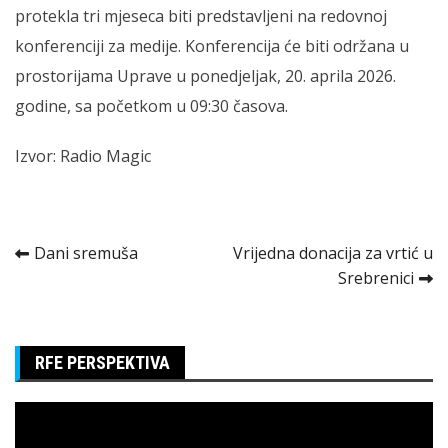
protekla tri mjeseca biti predstavljeni na redovnoj
konferenciji za medije. Konferencija će biti održana u
prostorijama Uprave u ponedjeljak, 20. aprila 2026.
godine, sa početkom u 09:30 časova.
Izvor: Radio Magic
Kretanje
Dani sremuša
Vrijedna donacija za vrtić u
Srebrenici
članka
RFE PERSPEKTIVA
Pregledač
video