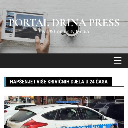
Skip
to
content
PORTAL DRINA PRESS
Civic & Comunity Media
HAPŠENJE I VIŠE KRIVIČNIH DJELA U 24 ČASA