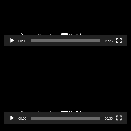
00:00
19:26
Pregledač
video
zapisa
00:00
00:35