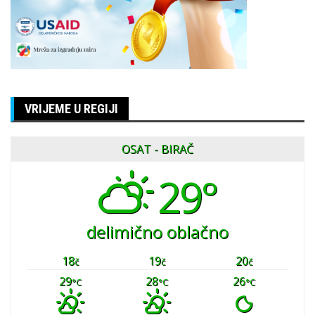
VRIJEME U REGIJI
OSAT - BIRAČ
29°
delimično oblačno
18
19
20
č
č
č
29
28
26
°C
°C
°C