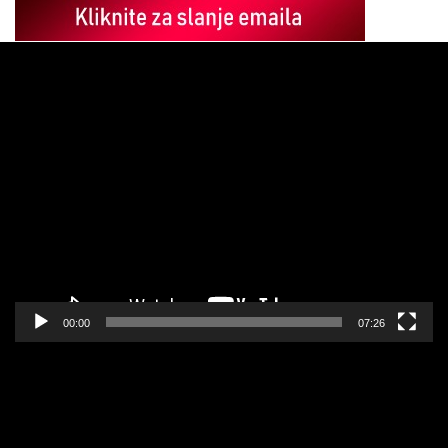
Pregledač
video
zapisa
00:00
07:26
Pregledač
video
zapisa