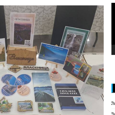
P
v
z