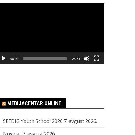
regledač
ideo
apisa
00:00
26:51
MEDIJACENTAR ONLINE
SEEDIG Youth School 2026
7. avgust 2026.
Novinar
7. avgust 2026.