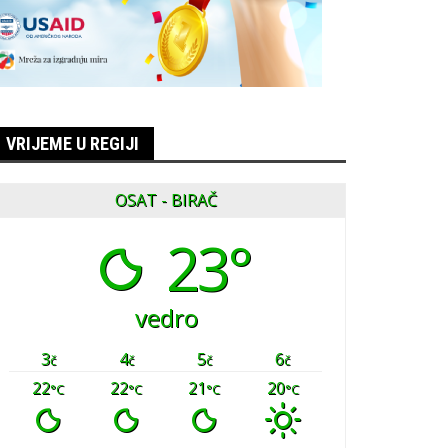
VRIJEME U REGIJI
OSAT - BIRAČ
23°
vedro
3
4
5
6
č
č
č
č
22
22
21
20
°C
°C
°C
°C