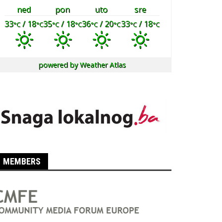
ned
pon
uto
sre
33
/ 18
35
/ 18
36
/ 20
33
/ 18
°C
°C
°C
°C
°C
°C
°C
°C
powered by
Weather Atlas
MEMBERS