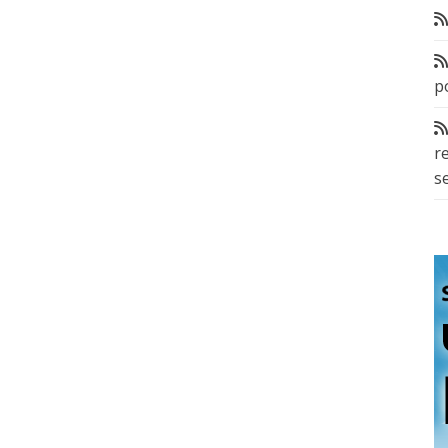
p
r
s