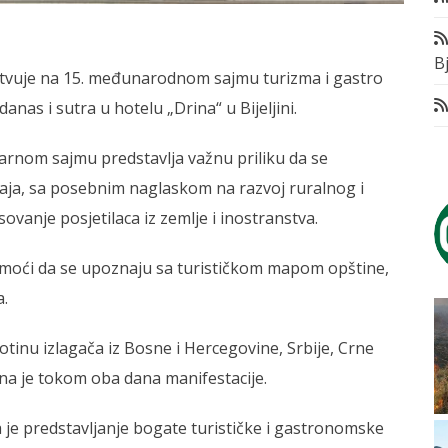
Bj
estvuje na 15. međunarodnom sajmu turizma i gastro
danas i sutra u hotelu „Drina“ u Bijeljini.
ilarnom sajmu predstavlja važnu priliku da se
kraja, sa posebnim naglaskom na razvoj ruralnog i
sovanje posjetilaca iz zemlje i inostranstva.
 moći da se upoznaju sa turističkom mapom opštine,
a.
totinu izlagača iz Bosne i Hercegovine, Srbije, Crne
ana je tokom oba dana manifestacije.
ma je predstavljanje bogate turističke i gastronomske