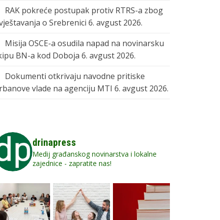
RAK pokreće postupak protiv RTRS-a zbog
zvještavanja o Srebrenici
6. avgust 2026.
Misija OSCE-a osudila napad na novinarsku
kipu BN-a kod Doboja
6. avgust 2026.
Dokumenti otkrivaju navodne pritiske
rbanove vlade na agenciju MTI
6. avgust 2026.
drinapress
Medij građanskog novinarstva i lokalne
zajednice - zapratite nas!