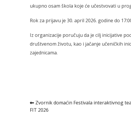
ukupno osam škola koje će učestvovati u pro
Rok za prijavu je 30. april 2026. godine do 17:00
Iz organizacije poručuju da je cilj inicijative 
društvenom životu, kao i jačanje učeničkih in
zajednicama.
Kretanje
Zvornik domaćin Festivala interaktivnog te
FIT 2026
članka