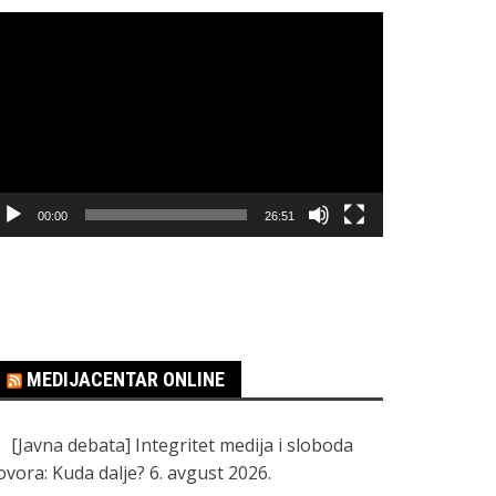
regledač
ideo
apisa
00:00
26:51
MEDIJACENTAR ONLINE
[Javna debata] Integritet medija i sloboda
ovora: Kuda dalje?
6. avgust 2026.