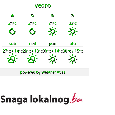
vedro
4
5
6
7
č
č
č
č
21
21
21
22
°C
°C
°C
°C
sub
ned
pon
uto
27
/ 14
28
/ 13
30
/ 14
30
/ 15
°C
°C
°C
°C
°C
°C
°C
°C
powered by
Weather Atlas