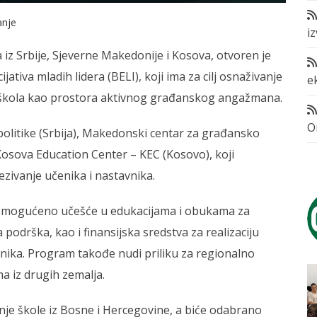
anje
i
iz Srbije, Sjeverne Makedonije i Kosova, otvoren je
jativa mladih lidera (BELI), koji ima za cilj osnaživanje
e
oj škola kao prostora aktivnog građanskog angažmana.
O
olitike (Srbija), Makedonski centar za građansko
osova Education Center – KEC (Kosovo), koji
zivanje učenika i nastavnika.
 omogućeno učešće u edukacijama i obukama za
odrška, kao i finansijska sredstva za realizaciju
čenika. Program takođe nudi priliku za regionalno
a iz drugih zemalja.
dnje škole iz Bosne i Hercegovine, a biće odabrano