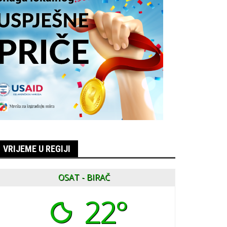
VRIJEME U REGIJI
OSAT - BIRAČ
22°