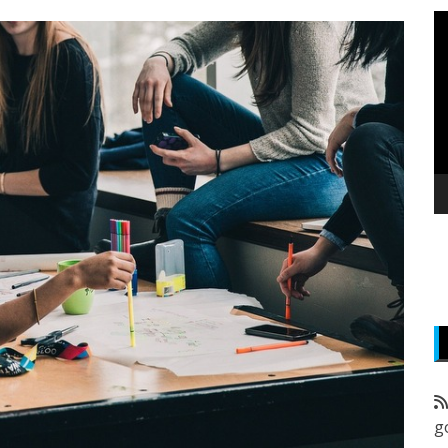
P
v
z
g