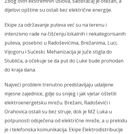
Zbog ovih ekstremnih uslova, saobraćaj je otežan, a
dijelovi opštine su ostali bez električne energije.
Ekipe za održavanje puteva već su na terenu i
intenzivno rade na čišćenju lokalnih i nekategorisanih
puteva, posebno u Radoševićima, Brežanima, Luci,
Vijogoru i Sućeski. Mehanizacija je juče stigla do
Stublića, a očekuje se da put do Luke bude prohodan
do kraja dana.
Najveći problem trenutno predstavljaju udaljene
mjesne zajednice, gdje su snijeg i jak vjetar oštetili
elektroenergetsku mrežu. Brežani, Radoševići i
Orahovica ostali su bez struje, dok je MZ Luka u
potpunosti odsječena od električne mreže, a u prekidu
je i telefonska komunikacija. Ekipe Elektrodistribucije