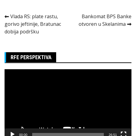
Kretanje
Vlada RS: plate rastu,
Bankomat BPS Banke
gorivo jeftinije, Bratunac
otvoren u Skelanima
članka
dobija podršku
RFE PERSPEKTIVA
Pregledač
video
zapisa
00:00
26:51