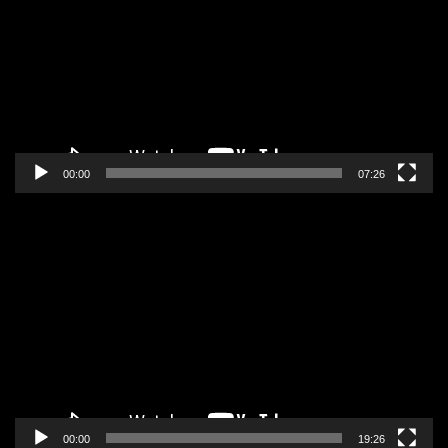
zapisa
00:00
07:26
Pregledač
video
zapisa
00:00
19:26