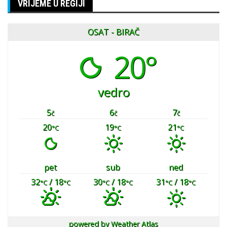
VRIJEME U REGIJI
OSAT - BIRAČ
20°
vedro
5
6
7
č
č
č
20
19
21
°C
°C
°C
pet
sub
ned
32
/ 18
30
/ 18
31
/ 18
°C
°C
°C
°C
°C
°C
powered by
Weather Atlas