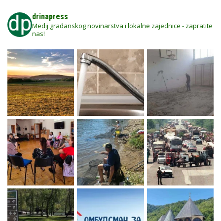
drinapress
Medij građanskog novinarstva i lokalne zajednice - zapratite
nas!