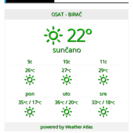
OSAT - BIRAČ
22°
sunčano
9
10
11
č
č
č
26
27
29
°C
°C
°C
pon
uto
sre
35
/ 17
36
/ 20
33
/ 18
°C
°C
°C
°C
°C
°C
powered by
Weather Atlas