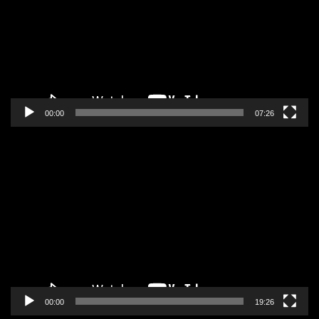
zapisa
00:00
07:26
Pregledač
video
zapisa
00:00
19:26