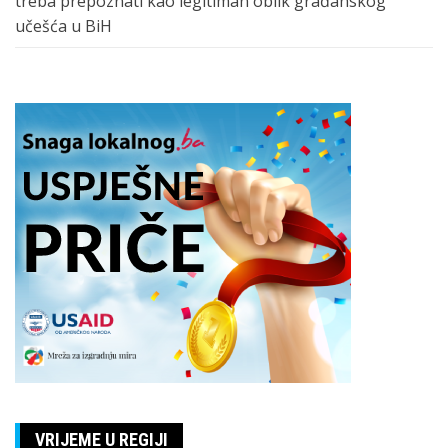
treba prepoznati kao legitiman oblik građanskog
učešća u BiH
VRIJEME U REGIJI