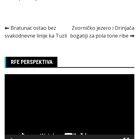
Kretanje
Bratunac ostao bez
Zvorničko jezero i Drinjača
svakodnevne linije ka Tuzli
bogatiji za pola tone ribe
članka
RFE PERSPEKTIVA
Pregledač
video
zapisa